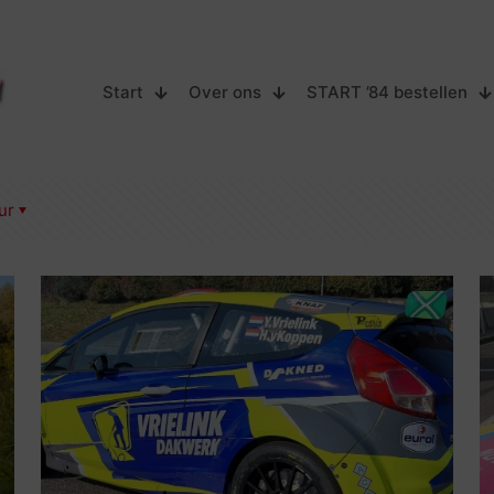
Start
Over ons
START ’84 bestellen
ur