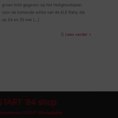
groen licht gegeven op het Veiligheidsplan
voor de komende editie van de ELE Rally, die
op 24 en 25 mei
[…]
Lees verder >
START '84 shop
bonnement START ’84 magazine