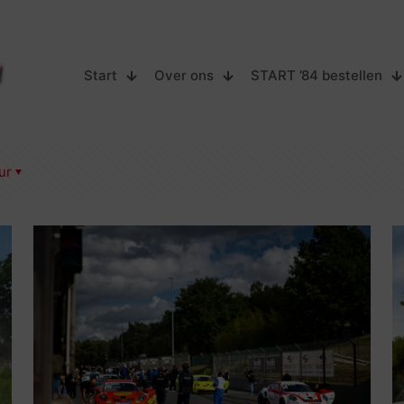
Start
Over ons
START ’84 bestellen
ur