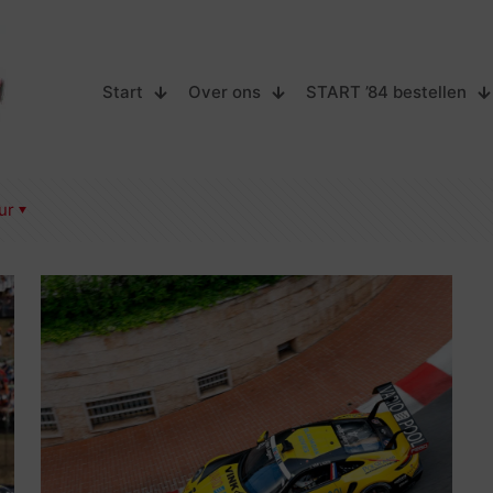
Start
Over ons
START ’84 bestellen
ur