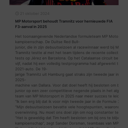
21 oktober 2024
MP Motorsport behoudt Tramnitz voor hernieuwde FIA
F3-aanval in 2025
Het toonaangevende Nederlandse formuleteam MP Motorsport he
kampioenschap. De Duitse Red Bull-
junior, die in zijn debuutseizoen al racewinnaar werd bij MP, 
Tramnitz testte al met het team tijdens de recente collectieve 
tests op Jérez en Barcelona. Op het Catalaanse circuit bereikte 
vijf, nadat hij een volledig testprogramma had afgewerkt tijde
2021-auto. De 19-
jarige Tramnitz uit Hamburg gaat straks zijn tweede jaar in de
2025-
machine van Dallara. Voor dat doel heeft hij besloten om bij
junior op een zeer competitieve negende plaats in het algemee
team van MP Motorsport in 2025 naar meer succes te leiden.
“Ik ben erg blij dat ik voor mijn tweede jaar in de Formule 3 bij
“Mijn debuutseizoen bevatte vele hoogtepunten, waaronder mi
overwinning. Nu moet ons doel zijn om nog constanter te preste
“Het is geweldig dat Tim heeft besloten om bij ons te blijven v
kampioenschap”, zegt Sander Dorsman, teambaas van MP Moto