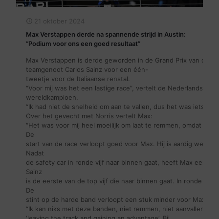
21 oktober 2024
Max Verstappen derde na spannende strijd in Austin:
“Podium voor ons een goed resultaat”
Max Verstappen is derde geworden in de Grand Prix van de Vere
teamgenoot Carlos Sainz voor een één-
tweetje voor de Italiaanse renstal.
“Voor mij was het een lastige race”, vertelt de Nederlandse dr
wereldkampioen.
“Ik had niet de snelheid om aan te vallen, dus het was iets an
Over het gevecht met Norris vertelt Max:
“Het was voor mij heel moeilijk om laat te remmen, omdat de au
De
start van de race verloopt goed voor Max. Hij is aardig weg en
Nadat
de safety car in ronde vijf naar binnen gaat, heeft Max een go
Sainz
is de eerste van de top vijf die naar binnen gaat. In ronde 22
De
stint op de harde band verloopt een stuk minder voor Max. Norr
“Ik kan niks met deze banden, niet remmen, niet aanvallen.” T
‘leaving the track and gaining an advantage’. Bij