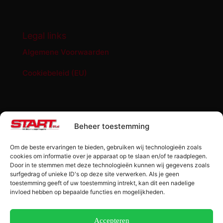
Legal links
Algemene Voorwaarden
Cookiebeleid (EU)
START '84 shop
Beheer toestemming
Abonnement START ’84 magazine
Om de beste ervaringen te bieden, gebruiken wij technologieën zoals
Losse editie Start ’84
cookies om informatie over je apparaat op te slaan en/of te raadplegen.
Door in te stemmen met deze technologieën kunnen wij gegevens zoals
surfgedrag of unieke ID's op deze site verwerken. Als je geen
Start ’84 Merchandise
toestemming geeft of uw toestemming intrekt, kan dit een nadelige
invloed hebben op bepaalde functies en mogelijkheden.
Check jouw code
Winkelwagen
Accepteren