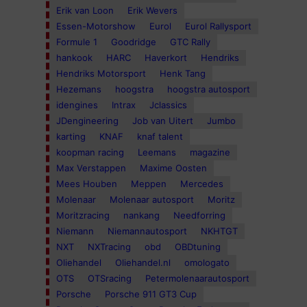
Erik van Loon
Erik Wevers
Essen-Motorshow
Eurol
Eurol Rallysport
Formule 1
Goodridge
GTC Rally
hankook
HARC
Haverkort
Hendriks
Hendriks Motorsport
Henk Tang
Hezemans
hoogstra
hoogstra autosport
idengines
Intrax
Jclassics
JDengineering
Job van Uitert
Jumbo
karting
KNAF
knaf talent
koopman racing
Leemans
magazine
Max Verstappen
Maxime Oosten
Mees Houben
Meppen
Mercedes
Molenaar
Molenaar autosport
Moritz
Moritzracing
nankang
Needforring
Niemann
Niemannautosport
NKHTGT
NXT
NXTracing
obd
OBDtuning
Oliehandel
Oliehandel.nl
omologato
OTS
OTSracing
Petermolenaarautosport
Porsche
Porsche 911 GT3 Cup