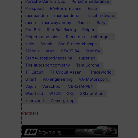
Porsche Carrera Cup
Porsche Endurance
Prospeed
RA-Performance
Race
racebanden
racebanden.nl
racehardware
racen
racewayvenray
Radical
Rally
Red Bull
Red Bull Racing
Reiger
Reigersuspension
Rematech
rolbeugels
seks
Sonak
Spa-Francorchamps
SPtools
start
START 84
Start84
StartAutosportMagazine
superlap
The autosportcompany
Tom Coronel
TT Circuit
TT Circuit Assen
TTraceworld
Uitert
VA-engineering
VA-Motorsport
Vejon
Verschoor
VERSTAPPEN
Westfield
WTCR
XXL
XXLnutrition
zandvoort
Zomergroep
Partners