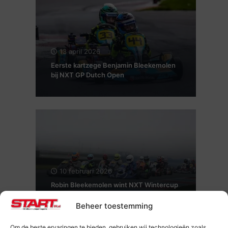
13 april 2026
Eerste kartzege Benjamin Bleekemolen
bij NXT GP Dutch Open
10 februari 2026
Robin Bleekemolen wint NXT Wintercup
in Assen
Beheer toestemming
Om de beste ervaringen te bieden, gebruiken wij technologieën zoals