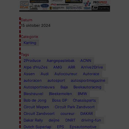
Datum
15 oktober 2024
Categorie
Karting
Tags
2Produce
Aangepastebak
ACNN
Alpe d’HuZes
AMG
ARR
Arrive2Drive
Assen
Audi
Autocoureur
Autorace
autoracen
autosport
autosportmagazine
Autosportnieuws
Baja
Beekautoracing
Biesheuvel
Bleekemolen
BMW
Bob de Jong
Boss GP
Chassisparts
Circuit Mepen
Circuit Park Zandvoort
Circuit Zandvoort
coureur
DAKAR
Dakar Rally
deijne
DNRT
driving-fun
Dutch Superlap
EPS
Epsautomotive