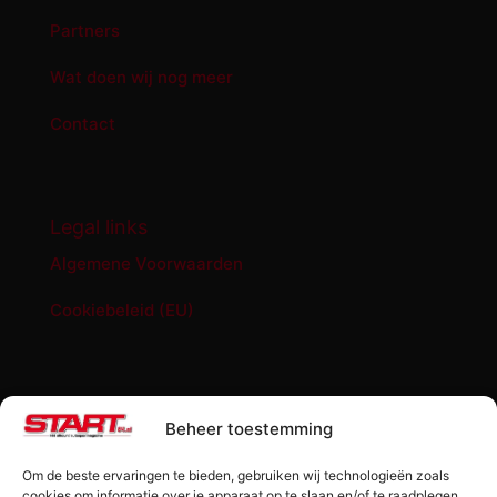
Partners
Wat doen wij nog meer
Contact
Legal links
Algemene Voorwaarden
Cookiebeleid (EU)
START '84 shop
Beheer toestemming
Abonnement START ’84 magazine
Om de beste ervaringen te bieden, gebruiken wij technologieën zoals
Losse editie Start ’84
cookies om informatie over je apparaat op te slaan en/of te raadplegen.