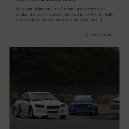
Kevin van Deijne en Hein Verschuuren hebben dit
weekend een derde plaats behaald in de Twente Rally
en belangrijke punten gepakt in de strijd om
[…]
Lees verder >