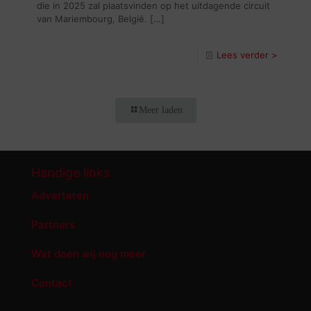
die in 2025 zal plaatsvinden op het uitdagende circuit
van Mariembourg, België.
[…]
Lees verder >
Meer laden
Handige links
Adverteren
Partners
Wat doen wij nog meer
Contact