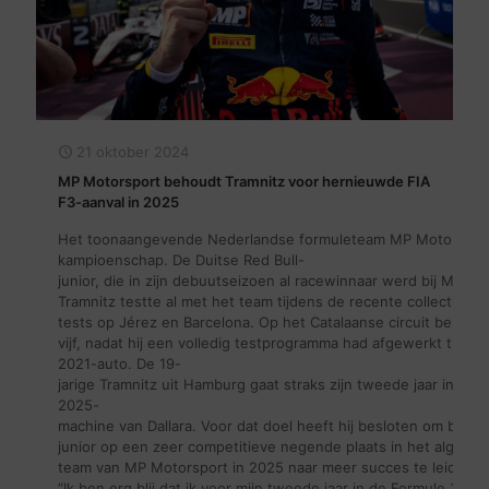
21 oktober 2024
MP Motorsport behoudt Tramnitz voor hernieuwde FIA
F3-aanval in 2025
Het toonaangevende Nederlandse formuleteam MP Motorsport he
kampioenschap. De Duitse Red Bull-
junior, die in zijn debuutseizoen al racewinnaar werd bij MP, 
Tramnitz testte al met het team tijdens de recente collectieve 
tests op Jérez en Barcelona. Op het Catalaanse circuit bereikte 
vijf, nadat hij een volledig testprogramma had afgewerkt tijde
2021-auto. De 19-
jarige Tramnitz uit Hamburg gaat straks zijn tweede jaar in de
2025-
machine van Dallara. Voor dat doel heeft hij besloten om bij
junior op een zeer competitieve negende plaats in het algemee
team van MP Motorsport in 2025 naar meer succes te leiden.
“Ik ben erg blij dat ik voor mijn tweede jaar in de Formule 3 bij