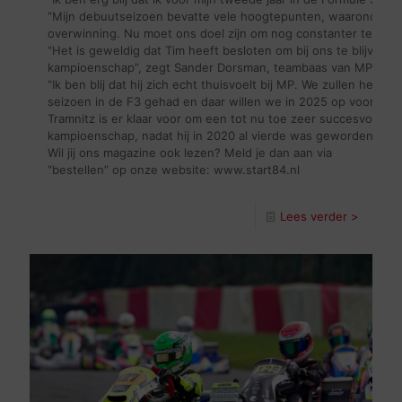
“Mijn debuutseizoen bevatte vele hoogtepunten, waaronder mi
overwinning. Nu moet ons doel zijn om nog constanter te preste
“Het is geweldig dat Tim heeft besloten om bij ons te blijven v
kampioenschap”, zegt Sander Dorsman, teambaas van MP Moto
“Ik ben blij dat hij zich echt thuisvoelt bij MP. We zullen hem 
seizoen in de F3 gehad en daar willen we in 2025 op voortbouwe
Tramnitz is er klaar voor om een tot nu toe zeer succesvol tra
kampioenschap, nadat hij in 2020 al vierde was geworden in de
Wil jij ons magazine ook lezen? Meld je dan aan via
“bestellen” op onze website: www.start84.nl
Lees verder >