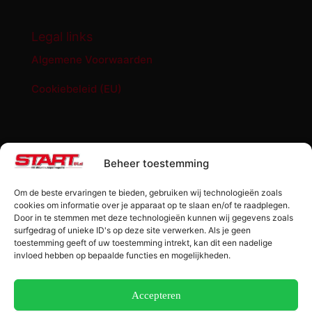
Legal links
Algemene Voorwaarden
Cookiebeleid (EU)
START '84 shop
Beheer toestemming
Abonnement START ’84 magazine
Om de beste ervaringen te bieden, gebruiken wij technologieën zoals
Losse editie Start ’84
cookies om informatie over je apparaat op te slaan en/of te raadplegen.
Door in te stemmen met deze technologieën kunnen wij gegevens zoals
surfgedrag of unieke ID's op deze site verwerken. Als je geen
Start ’84 Merchandise
toestemming geeft of uw toestemming intrekt, kan dit een nadelige
invloed hebben op bepaalde functies en mogelijkheden.
Check jouw code
Winkelwagen
Accepteren