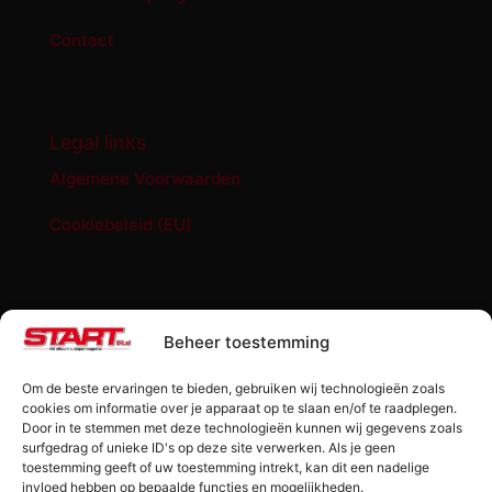
Contact
Legal links
Algemene Voorwaarden
Cookiebeleid (EU)
START '84 shop
Beheer toestemming
Abonnement START ’84 magazine
Om de beste ervaringen te bieden, gebruiken wij technologieën zoals
Losse editie Start ’84
cookies om informatie over je apparaat op te slaan en/of te raadplegen.
Door in te stemmen met deze technologieën kunnen wij gegevens zoals
surfgedrag of unieke ID's op deze site verwerken. Als je geen
Start ’84 Merchandise
toestemming geeft of uw toestemming intrekt, kan dit een nadelige
invloed hebben op bepaalde functies en mogelijkheden.