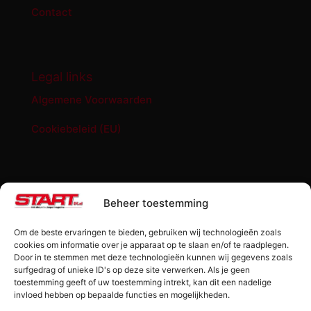
Contact
Legal links
Algemene Voorwaarden
Cookiebeleid (EU)
START '84 shop
Beheer toestemming
Abonnement START ’84 magazine
Om de beste ervaringen te bieden, gebruiken wij technologieën zoals
Losse editie Start ’84
cookies om informatie over je apparaat op te slaan en/of te raadplegen.
Door in te stemmen met deze technologieën kunnen wij gegevens zoals
surfgedrag of unieke ID's op deze site verwerken. Als je geen
Start ’84 Merchandise
toestemming geeft of uw toestemming intrekt, kan dit een nadelige
invloed hebben op bepaalde functies en mogelijkheden.
Check jouw code