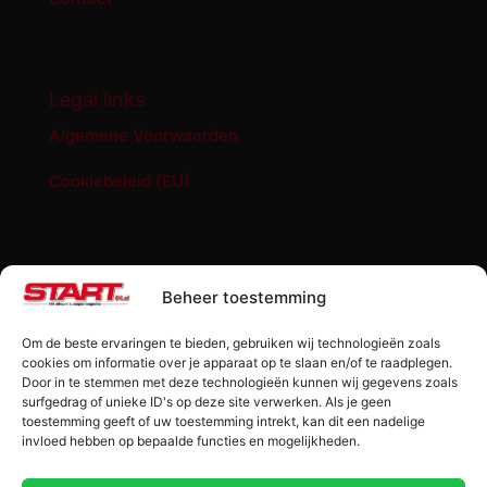
Legal links
Algemene Voorwaarden
Cookiebeleid (EU)
START '84 shop
Beheer toestemming
Abonnement START ’84 magazine
Om de beste ervaringen te bieden, gebruiken wij technologieën zoals
Losse editie Start ’84
cookies om informatie over je apparaat op te slaan en/of te raadplegen.
Door in te stemmen met deze technologieën kunnen wij gegevens zoals
surfgedrag of unieke ID's op deze site verwerken. Als je geen
Start ’84 Merchandise
toestemming geeft of uw toestemming intrekt, kan dit een nadelige
invloed hebben op bepaalde functies en mogelijkheden.
Check jouw code