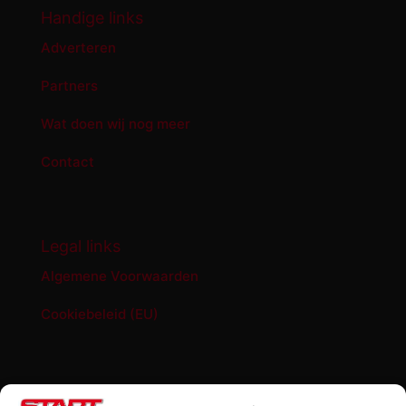
Handige links
Adverteren
Partners
Wat doen wij nog meer
Contact
Legal links
Algemene Voorwaarden
Cookiebeleid (EU)
START '84 shop