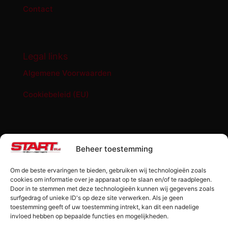
Contact
Legal links
Algemene Voorwaarden
Cookiebeleid (EU)
START '84 shop
Beheer toestemming
Abonnement START ’84 magazine
Om de beste ervaringen te bieden, gebruiken wij technologieën zoals
Losse editie Start ’84
cookies om informatie over je apparaat op te slaan en/of te raadplegen.
Door in te stemmen met deze technologieën kunnen wij gegevens zoals
surfgedrag of unieke ID's op deze site verwerken. Als je geen
Start ’84 Merchandise
toestemming geeft of uw toestemming intrekt, kan dit een nadelige
invloed hebben op bepaalde functies en mogelijkheden.
Check jouw code