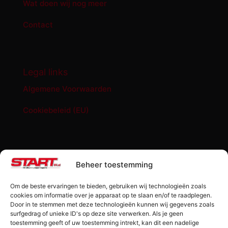
Wat doen wij nog meer
Contact
Legal links
Algemene Voorwaarden
Cookiebeleid (EU)
START '84 shop
Beheer toestemming
Abonnement START ’84 magazine
Om de beste ervaringen te bieden, gebruiken wij technologieën zoals
Losse editie Start ’84
cookies om informatie over je apparaat op te slaan en/of te raadplegen.
Door in te stemmen met deze technologieën kunnen wij gegevens zoals
surfgedrag of unieke ID's op deze site verwerken. Als je geen
Start ’84 Merchandise
toestemming geeft of uw toestemming intrekt, kan dit een nadelige