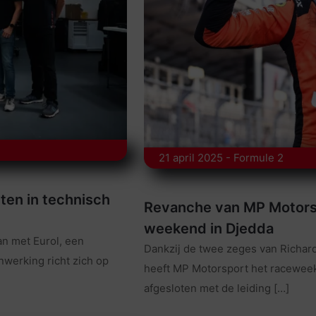
21 april 2025 - Formule 2
ten in technisch
Revanche van MP Motorsp
weekend in Djedda
an met Eurol, een
Dankzij de twee zeges van Richa
werking richt zich op
heeft MP Motorsport het racewee
afgesloten met de leiding
[…]