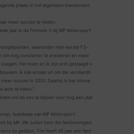
negende plaats in het algemeen klassement.
aar meer succes te leiden.
tweede jaar in de Formule 3 bij MP Motorsport
 hoogtepunten, waaronder mijn eerste F3-
jn om nog constanter te presteren en meer
e voegen. Het team en ik zijn erin geslaagd o
 bouwen. Ik kijk ernaar uit om die verstandh
 meer succes in 2025. Daarbij is het streve
e auto te halen.”
loten om bij ons te blijven voor nog een jaar
sman, teambaas van MP Motorsport.
svoelt bij MP. We zullen hem die familieomgevi
eurs zo gedijen. Tim heeft dit jaar een fant