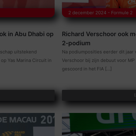
2 december 2024 - Formule 2
ok in Abu Dhabi op
Richard Verschoor ook m
2-podium
nschap uitstekend
Na podiumposities eerder dit jaar 
 op Yas Marina Circuit in
Verschoor bij zijn debuut voor M
gescoord in het FIA
[…]