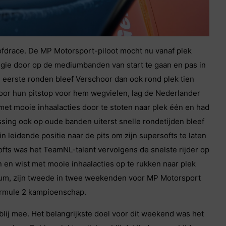
fdrace. De MP Motorsport-piloot mocht nu vanaf plek
tegie door op de mediumbanden van start te gaan en pas in
e eerste ronden bleef Verschoor dan ook rond plek tien
 door hun pitstop voor hem wegvielen, lag de Nederlander
 met mooie inhaalacties door te stoten naar plek één en had
assing ook op oude banden uiterst snelle rondetijden bleef
 leidende positie naar de pits om zijn supersofts te laten
ofts was het TeamNL-talent vervolgens de snelste rijder op
n en wist met mooie inhaalacties op te rukken naar plek
um, zijn tweede in twee weekenden voor MP Motorsport
Formule 2 kampioenschap.
lij mee. Het belangrijkste doel voor dit weekend was het