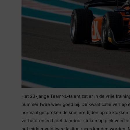
Het 23-jarige TeamNL-talent zat er in de vrije train
nummer twee weer goed bij. De kwalificatie verliep e
normaal gesproken de snellere tijden op de klokken 
verbeteren en bleef daardoor steken op plek veertie
het middenveld twee lastige races konden worden. Ma