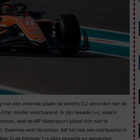
ing met een zevende plaats op slechts 0,2 seconden van de
chter minder voortvarend. In zijn tweede run, waarin
komen, wist de MP Motorsport-piloot zich niet te
n. Daarmee wist Verschoor dat het met een startpositie in
ar in de Formule 2 is alles mogelijk en aangezien