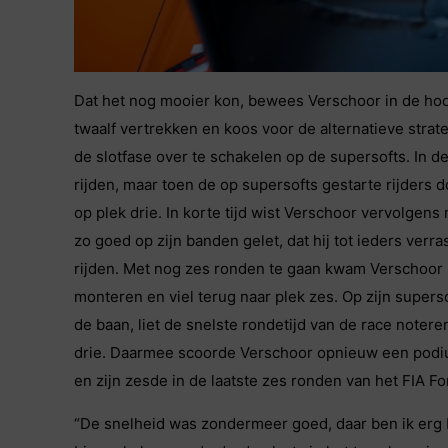
Dat het nog mooier kon, bewees Verschoor in de hoo
twaalf vertrekken en koos voor de alternatieve stra
de slotfase over te schakelen op de supersofts. In d
rijden, maar toen de op supersofts gestarte rijders
op plek drie. In korte tijd wist Verschoor vervolgens
zo goed op zijn banden gelet, dat hij tot ieders verr
rijden. Met nog zes ronden te gaan kwam Verschoor in
monteren en viel terug naar plek zes. Op zijn supers
de baan, liet de snelste rondetijd van de race notere
drie. Daarmee scoorde Verschoor opnieuw een podi
en zijn zesde in de laatste zes ronden van het FIA 
“De snelheid was zondermeer goed, daar ben ik erg b