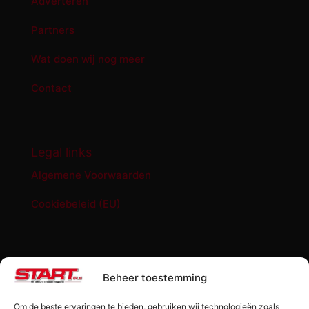
Adverteren
Partners
Wat doen wij nog meer
Contact
Legal links
Algemene Voorwaarden
Cookiebeleid (EU)
START '84 shop
Beheer toestemming
Abonnement START ’84 magazine
Om de beste ervaringen te bieden, gebruiken wij technologieën zoals