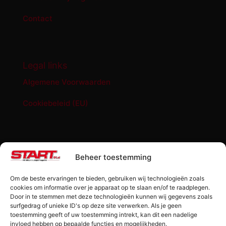
Contact
Legal links
Algemene Voorwaarden
Cookiebeleid (EU)
START '84 shop
Beheer toestemming
Abonnement START ’84 magazine
Om de beste ervaringen te bieden, gebruiken wij technologieën zoals
Losse editie Start ’84
cookies om informatie over je apparaat op te slaan en/of te raadplegen.
Door in te stemmen met deze technologieën kunnen wij gegevens zoals
surfgedrag of unieke ID's op deze site verwerken. Als je geen
Start ’84 Merchandise
toestemming geeft of uw toestemming intrekt, kan dit een nadelige
invloed hebben op bepaalde functies en mogelijkheden.