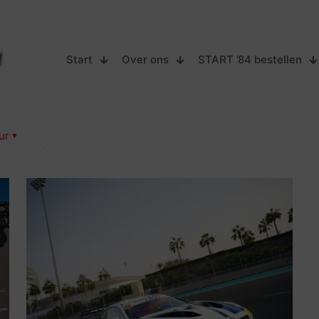
Start
Over ons
START ’84 bestellen
ur