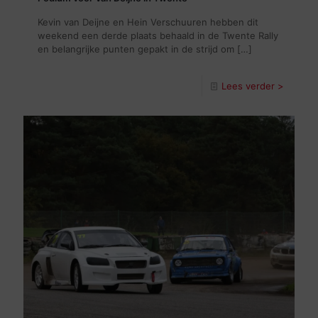
Kevin van Deijne en Hein Verschuuren hebben dit
weekend een derde plaats behaald in de Twente Rally
en belangrijke punten gepakt in de strijd om
[…]
Lees verder >