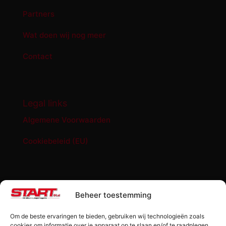
Partners
Wat doen wij nog meer
Contact
Legal links
Algemene Voorwaarden
Cookiebeleid (EU)
START '84 shop
Beheer toestemming
Abonnement START ’84 magazine
Om de beste ervaringen te bieden, gebruiken wij technologieën zoals
Losse editie Start ’84
cookies om informatie over je apparaat op te slaan en/of te raadplegen.