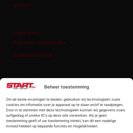
Contact
Legal links
Algemene Voorwaarden
Cookiebeleid (EU)
START '84 shop
Beheer toestemming
Abonnement START ’84 magazine
Om de beste ervaringen te bieden, gebruiken wij technologieën zoals
Losse editie Start ’84
cookies om informatie over je apparaat op te slaan en/of te raadplegen.
Door in te stemmen met deze technologieën kunnen wij gegevens zoals
surfgedrag of unieke ID's op deze site verwerken. Als je geen
Start ’84 Merchandise
toestemming geeft of uw toestemming intrekt, kan dit een nadelige
invloed hebben op bepaalde functies en mogelijkheden.
Check jouw code