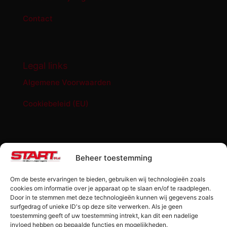
Contact
Legal links
Algemene Voorwaarden
Cookiebeleid (EU)
START '84 shop
Beheer toestemming
Abonnement START ’84 magazine
Om de beste ervaringen te bieden, gebruiken wij technologieën zoals
Losse editie Start ’84
cookies om informatie over je apparaat op te slaan en/of te raadplegen.
Door in te stemmen met deze technologieën kunnen wij gegevens zoals
surfgedrag of unieke ID's op deze site verwerken. Als je geen
Start ’84 Merchandise
toestemming geeft of uw toestemming intrekt, kan dit een nadelige
invloed hebben op bepaalde functies en mogelijkheden.