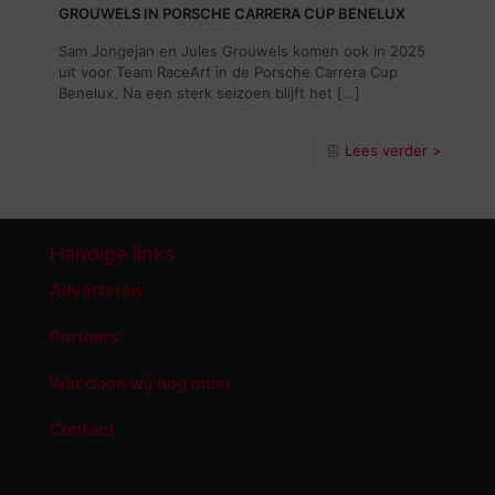
GROUWELS IN PORSCHE CARRERA CUP BENELUX
Sam Jongejan en Jules Grouwels komen ook in 2025
uit voor Team RaceArt in de Porsche Carrera Cup
Benelux. Na een sterk seizoen blijft het
[…]
Lees verder >
Handige links
Adverteren
Partners
Wat doen wij nog meer
Contact