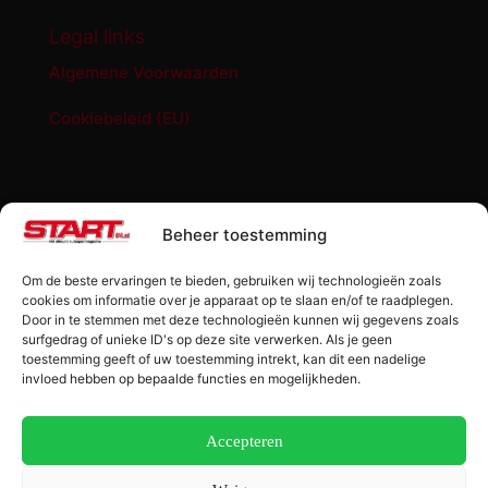
Legal links
Algemene Voorwaarden
Cookiebeleid (EU)
START '84 shop
Beheer toestemming
Abonnement START ’84 magazine
Om de beste ervaringen te bieden, gebruiken wij technologieën zoals
Losse editie Start ’84
cookies om informatie over je apparaat op te slaan en/of te raadplegen.
Door in te stemmen met deze technologieën kunnen wij gegevens zoals
surfgedrag of unieke ID's op deze site verwerken. Als je geen
Start ’84 Merchandise
toestemming geeft of uw toestemming intrekt, kan dit een nadelige
invloed hebben op bepaalde functies en mogelijkheden.
Check jouw code
Winkelwagen
Accepteren