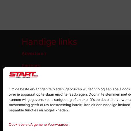
Handige links
Adverteren
Partners
Wat doen wij nog meer
Om de beste ervaringen te bieden, gebruiken wij technologieën zoals cook
Contact
over je apparaat op te slaan en/of te raadplegen. Door in te stemmen met 
kunnen wij gegevens zoals surfgedrag of unieke ID's op deze site verwerke
toestemming geeft of uw toestemming intrekt, kan dit een nadelige invloe
bepaalde functies en mogelijkheden.
Cookiebeleid
Algemene Voorwaarden
Copyright 2024 START '84 - Onderdeel van Uitgeve