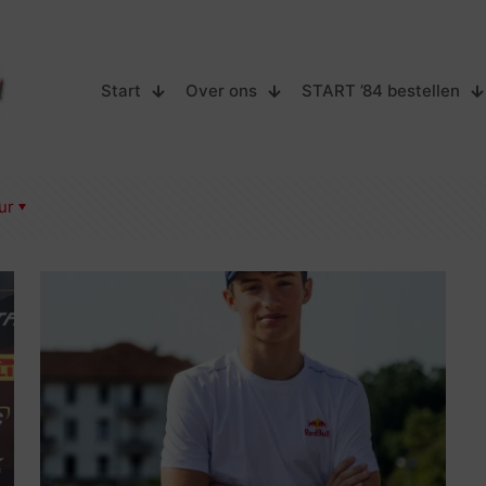
Start
Over ons
START ’84 bestellen
ur