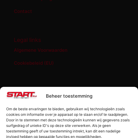
Contact
Legal links
Algemene Voorwaarden
Cookiebeleid (EU)
START '84 shop
Beheer toestemming
Abonnement START ’84 magazine
Om de beste ervaringen te bieden, gebruiken wij technologieën zoals
Losse editie Start ’84
cookies om informatie over je apparaat op te slaan en/of te raadplegen.
Door in te stemmen met deze technologieën kunnen wij gegevens zoals
surfgedrag of unieke ID's op deze site verwerken. Als je geen
Start ’84 Merchandise
toestemming geeft of uw toestemming intrekt, kan dit een nadelige
invloed hebben op bepaalde functies en mogelijkheden.