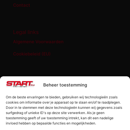
Contact
Legal links
Algemene Voorwaarden
Cookiebeleid (EU)
START '84 shop
Beheer toestemming
Abonnement START ’84 magazine
Om de beste ervaringen te bieden, gebruiken wij technologieën zoals
Losse editie Start ’84
cookies om informatie over je apparaat op te slaan en/of te raadplegen.
Door in te stemmen met deze technologieën kunnen wij gegevens zoals
surfgedrag of unieke ID's op deze site verwerken. Als je geen
Start ’84 Merchandise
toestemming geeft of uw toestemming intrekt, kan dit een nadelige
invloed hebben op bepaalde functies en mogelijkheden.
Check jouw code