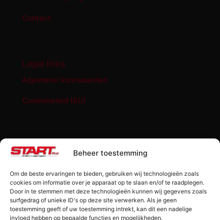
Contact
Legal links
Algemene Voorwaarden
Cookiebeleid (EU)
START '84 shop
Beheer toestemming
Abonnement START ’84 magazine
Om de beste ervaringen te bieden, gebruiken wij technologieën zoals
Losse editie Start ’84
cookies om informatie over je apparaat op te slaan en/of te raadplegen.
Door in te stemmen met deze technologieën kunnen wij gegevens zoals
surfgedrag of unieke ID's op deze site verwerken. Als je geen
Start ’84 Merchandise
toestemming geeft of uw toestemming intrekt, kan dit een nadelige
invloed hebben op bepaalde functies en mogelijkheden.