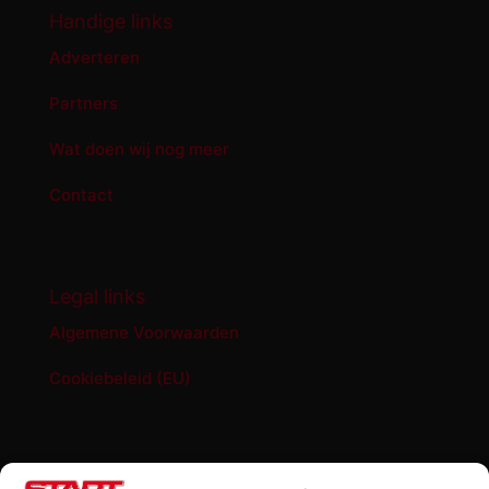
Handige links
Adverteren
Partners
Wat doen wij nog meer
Contact
Legal links
Algemene Voorwaarden
Cookiebeleid (EU)
START '84 shop