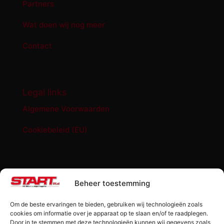
Partners
Wat doen wij nog meer
Contact
Legal links
Algemene Voorwaarden
Cookiebeleid (EU)
START '84 shop
Beheer toestemming
Abonnement START ’84 magazine
Om de beste ervaringen te bieden, gebruiken wij technologieën zoals
Losse editie Start ’84
cookies om informatie over je apparaat op te slaan en/of te raadplegen.
Door in te stemmen met deze technologieën kunnen wij gegevens zoals