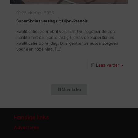
23 oktober 2023
SuperSixties verslag uit Dijon-Prenois
Kwalificatie: zonnebril verplicht De laagstaande zon
maakte het de rijders lastig tijdens de SuperSixties
kwalificatie op vrijdag. Drie gestrande auto’s zorgden
voor een rode vlag.
[…]
Lees verder >
Meer laden
Handige links
Adverteren