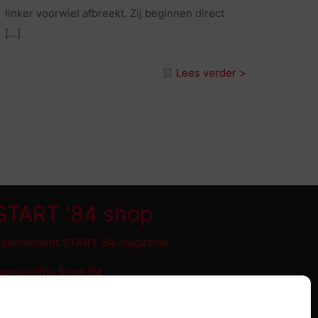
linker voorwiel afbreekt. Zij beginnen direct
[…]
Lees verder >
START '84 shop
bonnement START ’84 magazine
osse editie Start ’84
tart ’84 Merchandise