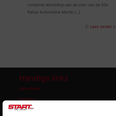
complete wereldtop aan de start van de 92e
Rallye Automobile Monte
[…]
Lees verder >
Handige links
Adverteren
Partners
Wat doen wij nog meer