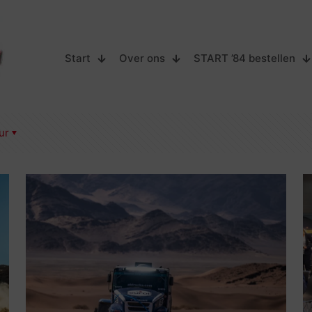
Start
Over ons
START ’84 bestellen
ur