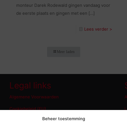
monteur Darek Rodewald gingen vandaag voor
de eerste plaats en gingen met een
[…]
Lees verder >
Meer laden
Legal links
Algemene Voorwaarden
A
Cookiebeleid (EU)
L
Beheer toestemming
S