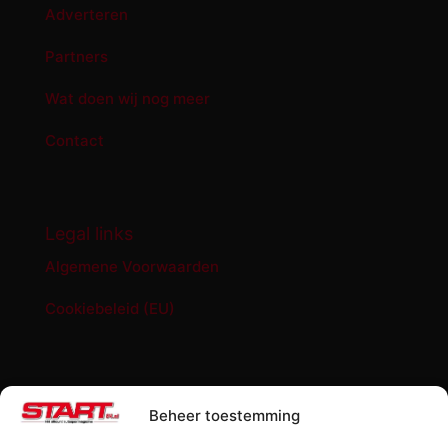
Adverteren
Partners
Wat doen wij nog meer
Contact
Legal links
Algemene Voorwaarden
Cookiebeleid (EU)
START '84 shop
Beheer toestemming
Abonnement START ’84 magazine