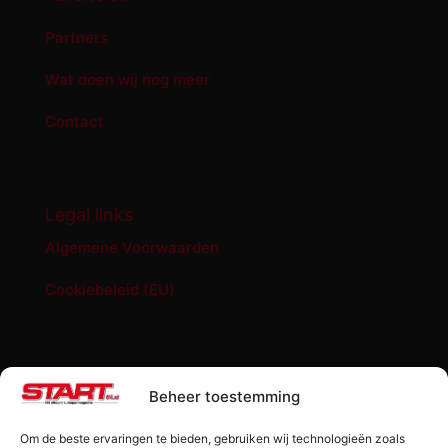
Partners
Wat doen wij nog meer
Contact
Legal links
Algemene Voorwaarden
Cookiebeleid (EU)
START '84 shop
Beheer toestemming
Abonnement START ’84 magazine
Om de beste ervaringen te bieden, gebruiken wij technologieën zoals