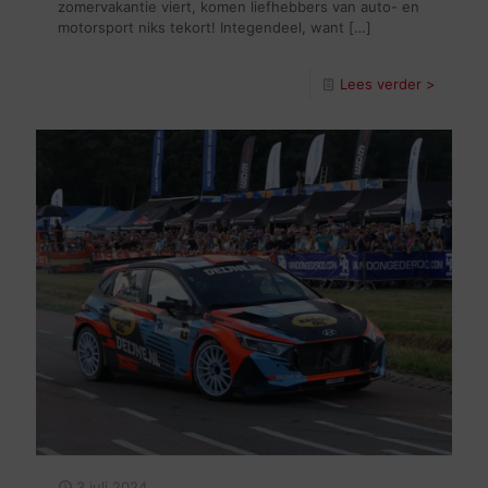
zomervakantie viert, komen liefhebbers van auto- en
motorsport niks tekort! Integendeel, want
[…]
Lees verder >
3 juli 2024