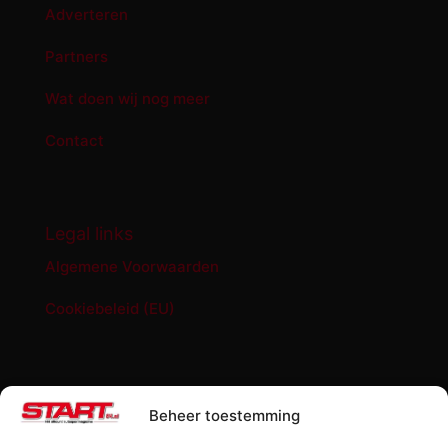
Adverteren
Partners
Wat doen wij nog meer
Contact
Legal links
Algemene Voorwaarden
Cookiebeleid (EU)
START '84 shop
Beheer toestemming
Abonnement START ’84 magazine