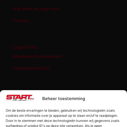
Wat doen wij nog meer
Contact
Legal links
Algemene Voorwaarden
Cookiebeleid (EU)
START '84 shop
Beheer toestemming
Abonnement START ’84 magazine
Om de beste ervaringen te bieden, gebruiken wij technologieën zoals
Losse editie Start ’84
cookies om informatie over je apparaat op te slaan en/of te raadplegen.
Door in te stemmen met deze technologieën kunnen wij gegevens zoals
surfgedrag of unieke ID's op deze site verwerken. Als je geen