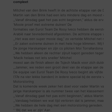
compleet
Mitchel van den Brink heeft in de achtste etappe van de Dakar 
Martin van den Brink had een iets mindere dag en moest op ru
,,Vanaf dinsdag gaat het pas echt beginnen,’’ aldus de ervaren 
‘Mooie proef met extreme duinen’ De
formaties van Eurol Team De Rooy Iveco hebben de eerste wee
Arabië naar tevredenheid afgesloten. De achtste etappe vormd
,,Het was een super mooie dag,’’ zo vertelde Mitchel net na af
,,Er zaten extreme duinen in met hele hoge klimmen. Wij hebben
De jonge Harskamper en zijn co piloten Moi Torrallardona en 
,,We hebben alleen de rechter zijruit kapot gereden tegen een
‘Macik helaas net iets sneller’ Mitchel
moest aan de finish alleen de Tsjech Macik voor zich dulden.
,,Jammer, we reden een groot deel van de etappe aan de leiding.
De equipe van Eurol Team De Rooy Iveco begint als vijfde alge
(17e na vier lekke banden) in iedere special bij de eerste vij
Motorstoring
Dat is komende week zeker het doel voor vader Martin van den
jarige Harskamper is als nummer twee van het klassement de 
,,Vanaf dinsdag gaat het pas echt beginnen,’’ aldus Martin.
,,Vandaag hebben we wat tijd verloren dat is jammer, maar we 
,,We hebben de hele dag met een motorstoring gereden. We heb
‘’ ‘Blij dat we er zijn’ Aan