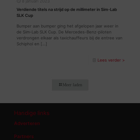
8 januari 2023
Verdiende titels na strijd op de millimeter in Sim-Lab
SLK Cup
Bumper aan bumper ging het afgelopen jaar weer in
de Sim-Lab SLK Cup. De Mercedes-Benz-piloten
verdrongen elkaar als taxichauffeurs bij de entree van
Schiphol en
[…]
Lees verder >
Meer laden
Handige links
Adverteren
Partners