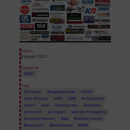
Datum
8 januari 2023
Categorie
DNRT
Tags
2Produce
Aangepastebak
ACNN
Alpe d’HuZes
AMG
ARR
Arrive2Drive
Assen
Audi
Autocoureur
Autorace
autoracen
autosport
autosportmagazine
Autosportnieuws
Baja
Beekautoracing
Biesheuvel
Bleekemolen
BMW