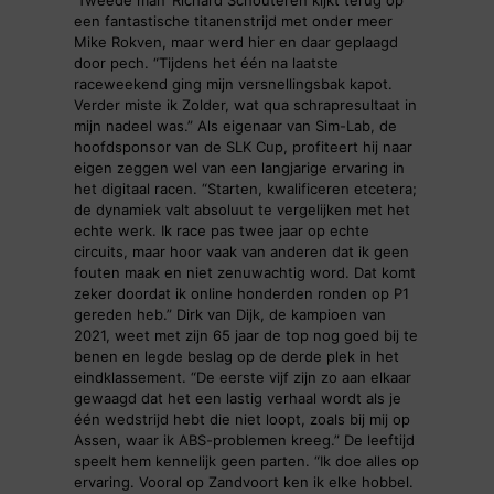
‘Tweede man’ Richard Schouteren kijkt terug op
een fantastische titanenstrijd met onder meer
Mike Rokven, maar werd hier en daar geplaagd
door pech. “Tijdens het één na laatste
raceweekend ging mijn versnellingsbak kapot.
Verder miste ik Zolder, wat qua schrapresultaat in
mijn nadeel was.” Als eigenaar van Sim-Lab, de
hoofdsponsor van de SLK Cup, profiteert hij naar
eigen zeggen wel van een langjarige ervaring in
het digitaal racen. “Starten, kwalificeren etcetera;
de dynamiek valt absoluut te vergelijken met het
echte werk. Ik race pas twee jaar op echte
circuits, maar hoor vaak van anderen dat ik geen
fouten maak en niet zenuwachtig word. Dat komt
zeker doordat ik online honderden ronden op P1
gereden heb.” Dirk van Dijk, de kampioen van
2021, weet met zijn 65 jaar de top nog goed bij te
benen en legde beslag op de derde plek in het
eindklassement. “De eerste vijf zijn zo aan elkaar
gewaagd dat het een lastig verhaal wordt als je
één wedstrijd hebt die niet loopt, zoals bij mij op
Assen, waar ik ABS-problemen kreeg.” De leeftijd
speelt hem kennelijk geen parten. “Ik doe alles op
ervaring. Vooral op Zandvoort ken ik elke hobbel.