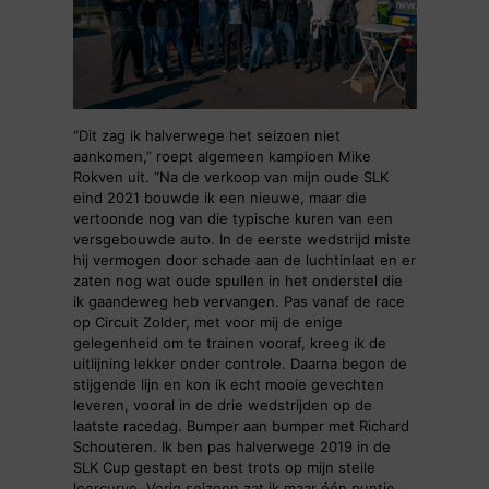
“Dit zag ik halverwege het seizoen niet
aankomen,” roept algemeen kampioen Mike
Rokven uit. “Na de verkoop van mijn oude SLK
eind 2021 bouwde ik een nieuwe, maar die
vertoonde nog van die typische kuren van een
versgebouwde auto. In de eerste wedstrijd miste
hij vermogen door schade aan de luchtinlaat en er
zaten nog wat oude spullen in het onderstel die
ik gaandeweg heb vervangen. Pas vanaf de race
op Circuit Zolder, met voor mij de enige
gelegenheid om te trainen vooraf, kreeg ik de
uitlijning lekker onder controle. Daarna begon de
stijgende lijn en kon ik echt mooie gevechten
leveren, vooral in de drie wedstrijden op de
laatste racedag. Bumper aan bumper met Richard
Schouteren. Ik ben pas halverwege 2019 in de
SLK Cup gestapt en best trots op mijn steile
leercurve. Vorig seizoen zat ik maar één puntje