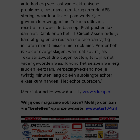
auto had erg veel last van elektronische
problemen, met name een terugkerende ABS
storing, waardoor ik een paar wedstrijden
gewoon kon weggooien. Telkens uitlezen,
resetten en weer de baan op. Echt pushen lukt
dan niet. Dat ik er op het TT Circuit Assen redelijk
hard af ging en de rest van de race van vijftig
minuten moest missen hielp ook niet. Verder heb
ik Zolder overgeslagen, want dat zou mij als
Texelaar zowat drie dagen kosten, terwijl ik net
vader geworden was. Ik vond het seizoen wel erg
leuk en leerzaam. Verbazingwekkend hoe je
twintig minuten lang op één autolengte achter
elkaar kunt hangen. Het echte cupracen.”
Meer informatie: www.dnrt.nl /
www.slkcup.nl
Wil jij ons magazine ook lezen? Meld je dan aan
via “bestellen” op onze website:
www.start84.nl