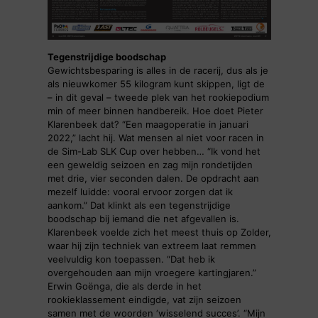
Tegenstrijdige boodschap
Gewichtsbesparing is alles in de racerij, dus als je
als nieuwkomer 55 kilogram kunt skippen, ligt de
– in dit geval – tweede plek van het rookiepodium
min of meer binnen handbereik. Hoe doet Pieter
Klarenbeek dat? “Een maagoperatie in januari
2022,” lacht hij. Wat mensen al niet voor racen in
de Sim-Lab SLK Cup over hebben… “Ik vond het
een geweldig seizoen en zag mijn rondetijden
met drie, vier seconden dalen. De opdracht aan
mezelf luidde: vooral ervoor zorgen dat ik
aankom.” Dat klinkt als een tegenstrijdige
boodschap bij iemand die net afgevallen is.
Klarenbeek voelde zich het meest thuis op Zolder,
waar hij zijn techniek van extreem laat remmen
veelvuldig kon toepassen. “Dat heb ik
overgehouden aan mijn vroegere kartingjaren.”
Erwin Goënga, die als derde in het
rookieklassement eindigde, vat zijn seizoen
samen met de woorden ‘wisselend succes’. “Mijn