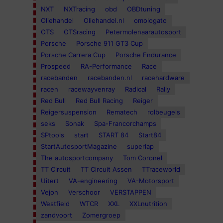
NXT
NXTracing
obd
OBDtuning
Oliehandel
Oliehandel.nl
omologato
OTS
OTSracing
Petermolenaarautosport
Porsche
Porsche 911 GT3 Cup
Porsche Carrera Cup
Porsche Endurance
Prospeed
RA-Performance
Race
racebanden
racebanden.nl
racehardware
racen
racewayvenray
Radical
Rally
Red Bull
Red Bull Racing
Reiger
Reigersuspension
Rematech
rolbeugels
seks
Sonak
Spa-Francorchamps
SPtools
start
START 84
Start84
StartAutosportMagazine
superlap
The autosportcompany
Tom Coronel
TT Circuit
TT Circuit Assen
TTraceworld
Uitert
VA-engineering
VA-Motorsport
Vejon
Verschoor
VERSTAPPEN
Westfield
WTCR
XXL
XXLnutrition
zandvoort
Zomergroep