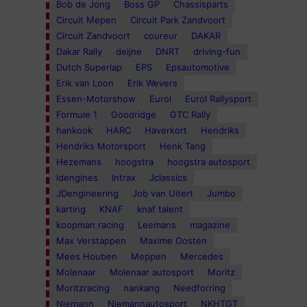
Bob de Jong
Boss GP
Chassisparts
Circuit Mepen
Circuit Park Zandvoort
Circuit Zandvoort
coureur
DAKAR
Dakar Rally
deijne
DNRT
driving-fun
Dutch Superlap
EPS
Epsautomotive
Erik van Loon
Erik Wevers
Essen-Motorshow
Eurol
Eurol Rallysport
Formule 1
Goodridge
GTC Rally
hankook
HARC
Haverkort
Hendriks
Hendriks Motorsport
Henk Tang
Hezemans
hoogstra
hoogstra autosport
idengines
Intrax
Jclassics
JDengineering
Job van Uitert
Jumbo
karting
KNAF
knaf talent
koopman racing
Leemans
magazine
Max Verstappen
Maxime Oosten
Mees Houben
Meppen
Mercedes
Molenaar
Molenaar autosport
Moritz
Moritzracing
nankang
Needforring
Niemann
Niemannautosport
NKHTGT