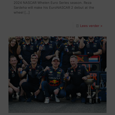
2024 NASCAR Whelen Euro Series season. Reza
Sardeha will make his EuroNASCAR 2 debut at the
wheel
[…]
Lees verder >