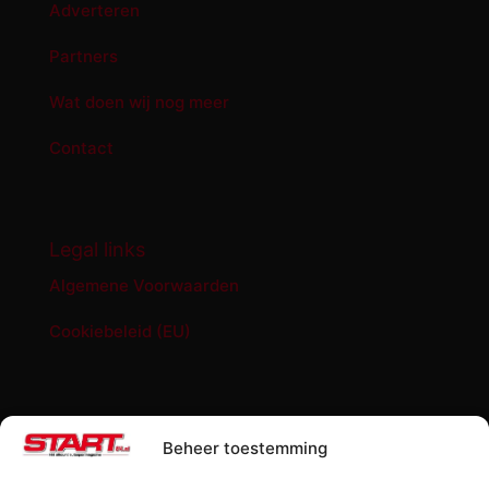
Adverteren
Partners
Wat doen wij nog meer
Contact
Legal links
Algemene Voorwaarden
Cookiebeleid (EU)
START '84 shop
Beheer toestemming
Abonnement START ’84 magazine