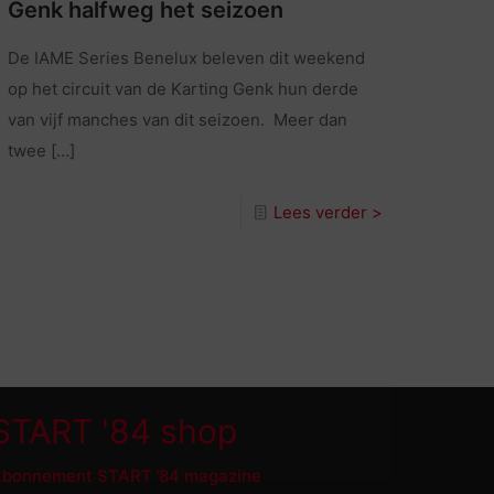
Genk halfweg het seizoen
De IAME Series Benelux beleven dit weekend
op het circuit van de Karting Genk hun derde
van vijf manches van dit seizoen. Meer dan
twee
[…]
Lees verder >
START '84 shop
bonnement START ’84 magazine