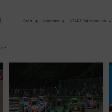
Start
Over ons
START ’84 bestellen
ur