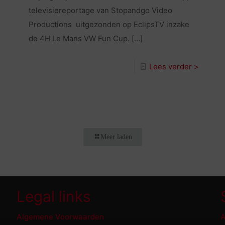
televisiereportage van Stopandgo Video
Productions uitgezonden op EclipsTV inzake
de 4H Le Mans VW Fun Cup.
[…]
Lees verder >
Meer laden
Legal links
Algemene Voorwaarden
A