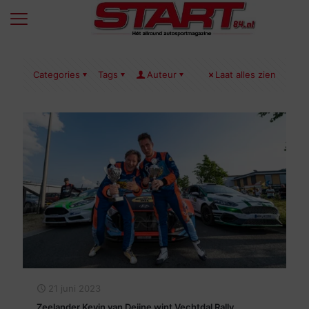
Categories
Tags
Auteur
Laat alles zien
21 juni 2023
Zeelander Kevin van Deijne wint Vechtdal Rally