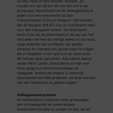
en één, twee of drie minuten stilstaan. Zo
houden we van tijd tot tijd ook een poll in de
groepsapp, bijvoorbeeld om de belangstelling te
peilen voor een evenement op Spa-
Francorchamps of Circuit Meppen.” Het kwintet
dat de Peugeot 206 GTI Cup nu coördineert kiest
voor een transparant beleid. “De technische
know-how van de deelnemers in de kop van het
veld delen we met de overige teams en coureurs,
zodat iedereen kan profiteren van goede
adviezen en niemand het gevoel hoeft te krijgen
dat er illegaliteit in het spel is in de voorhoede.
We kennen geen geheimen. Aanvullend daarop
stellen René Cardol, Arend Ilbrink en mijn man
Anne graag hun kennis beschikbaar als
vraagbaak. Iemand die ergens in vastloopt,
bijvoorbeeld een ABS-probleem, zal altijd snel één
van hen telefonisch te pakken krijgen.”
Zelfregulerend systeem
De coördinatoren hanteren twee groepsapps:
één om belangrijke en veelal actuele
(wedstrijd)informatie te zenden en één die als