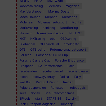
karting
KNAF
knaf talent
koopman racing
Leemans
magazine
Max Verstappen
Maxime Oosten
Mees Houben
Meppen
Mercedes
Molenaar
Molenaar autosport
Moritz
Moritzracing
nankang
Needforring
Niemann
Niemannautosport
NKHTGT
NXT
NXTracing
obd
OBDtuning
Oliehandel
Oliehandel.nl
omologato
OTS
OTSracing
Petermolenaarautosport
Porsche
Porsche 911 GT3 Cup
Porsche Carrera Cup
Porsche Endurance
Prospeed
RA-Performance
Race
racebanden
racebanden.nl
racehardware
racen
racewayvenray
Radical
Rally
Red Bull
Red Bull Racing
Reiger
Reigersuspension
Rematech
rolbeugels
seks
Sonak
Spa-Francorchamps
SPtools
start
START 84
Start84
StartAutosportMagazine
superlap