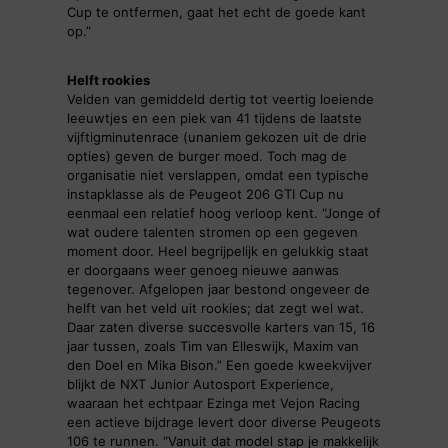
Cup te ontfermen, gaat het echt de goede kant
op.”
Helft rookies
Velden van gemiddeld dertig tot veertig loeiende
leeuwtjes en een piek van 41 tijdens de laatste
vijftigminutenrace (unaniem gekozen uit de drie
opties) geven de burger moed. Toch mag de
organisatie niet verslappen, omdat een typische
instapklasse als de Peugeot 206 GTI Cup nu
eenmaal een relatief hoog verloop kent. “Jonge of
wat oudere talenten stromen op een gegeven
moment door. Heel begrijpelijk en gelukkig staat
er doorgaans weer genoeg nieuwe aanwas
tegenover. Afgelopen jaar bestond ongeveer de
helft van het veld uit rookies; dat zegt wel wat.
Daar zaten diverse succesvolle karters van 15, 16
jaar tussen, zoals Tim van Elleswijk, Maxim van
den Doel en Mika Bison.” Een goede kweekvijver
blijkt de NXT Junior Autosport Experience,
waaraan het echtpaar Ezinga met Vejon Racing
een actieve bijdrage levert door diverse Peugeots
106 te runnen. “Vanuit dat model stap je makkelijk