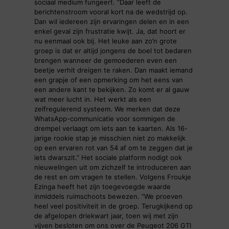
sociaal medium fungeert. “Daar leeft de
berichtenstroom vooral kort na de wedstrijd op.
Dan wil iedereen zijn ervaringen delen en in een
enkel geval zijn frustratie kwijt. Ja, dat hoort er
nu eenmaal ook bij. Het leuke aan zo’n grote
groep is dat er altijd jongens de boel tot bedaren
brengen wanneer de gemoederen even een
beetje verhit dreigen te raken. Dan maakt iemand
een grapje of een opmerking om het eens van
een andere kant te bekijken. Zo komt er al gauw
wat meer lucht in. Het werkt als een
zelfregulerend systeem. We merken dat deze
WhatsApp-communicatie voor sommigen de
drempel verlaagt om iets aan te kaarten. Als 16-
jarige rookie stap je misschien niet zo makkelijk
op een ervaren rot van 54 af om te zeggen dat je
iets dwarszit.” Het sociale platform nodigt ook
nieuwelingen uit om zichzelf te introduceren aan
de rest en om vragen te stellen. Volgens Froukje
Ezinga heeft het zijn toegevoegde waarde
inmiddels ruimschoots bewezen. “We proeven
heel veel positiviteit in de groep. Terugkijkend op
de afgelopen driekwart jaar, toen wij met zijn
vijven besloten om ons over de Peugeot 206 GTI