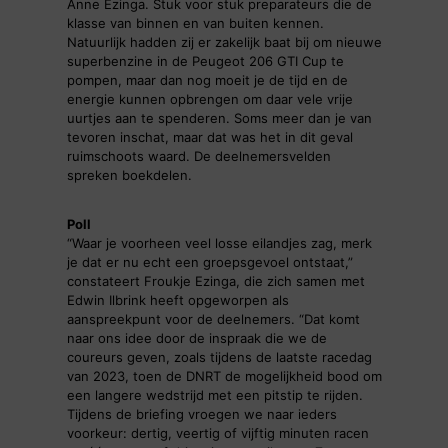
Anne Ezinga. Stuk voor stuk preparateurs die de
klasse van binnen en van buiten kennen.
Natuurlijk hadden zij er zakelijk baat bij om nieuwe
superbenzine in de Peugeot 206 GTI Cup te
pompen, maar dan nog moeit je de tijd en de
energie kunnen opbrengen om daar vele vrije
uurtjes aan te spenderen. Soms meer dan je van
tevoren inschat, maar dat was het in dit geval
ruimschoots waard. De deelnemersvelden
spreken boekdelen.
Poll
“Waar je voorheen veel losse eilandjes zag, merk
je dat er nu echt een groepsgevoel ontstaat,”
constateert Froukje Ezinga, die zich samen met
Edwin Ilbrink heeft opgeworpen als
aanspreekpunt voor de deelnemers. “Dat komt
naar ons idee door de inspraak die we de
coureurs geven, zoals tijdens de laatste racedag
van 2023, toen de DNRT de mogelijkheid bood om
een langere wedstrijd met een pitstip te rijden.
Tijdens de briefing vroegen we naar ieders
voorkeur: dertig, veertig of vijftig minuten racen