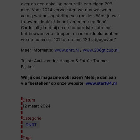
over en een enkeling nam zelfs een eigen 206
mee. Voor 2024 verwachten we dus wel weer
aardig wat belangstelling van rookies. Weet je wat
trouwens leuk is? In het verleden riep René
Cardol altijd dat hij na de honderdste auto met
het bouwen zou stoppen, maar inmiddels hebben
we de nummers 101 tot en met 120 uitgegeven.”
Meer informatie:
www.dnrt.nl
/
www.206gticup.nl
Tekst: Aart van der Haagen & Foto’s: Thomas
Bakker
Wil jij ons magazine ook lezen? Meld je dan aan
via “bestellen” op onze website:
www.start84.nl
Datum
12 maart 2024
Categorie
DNRT
Tags