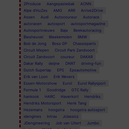
2Produce
Aangepastebak
ACNN
Alpe d’HuZes
AMG
ARR
Arrive2Drive
Assen
Audi
Autocoureur
Autorace
autoracen
autosport
autosportmagazine
Autosportnieuws
Baja
Beekautoracing
Biesheuvel
Bleekemolen
BMW
Bob de Jong
Boss GP
Chassisparts
Circuit Mepen
Circuit Park Zandvoort
Circuit Zandvoort
coureur
DAKAR
Dakar Rally
deijne
DNRT
driving-fun
Dutch Superlap
EPS
Epsautomotive
Erik van Loon
Erik Wevers
Essen-Motorshow
Eurol
Eurol Rallysport
Formule 1
Goodridge
GTC Rally
hankook
HARC
Haverkort
Hendriks
Hendriks Motorsport
Henk Tang
Hezemans
hoogstra
hoogstra autosport
idengines
Intrax
Jclassics
JDengineering
Job van Uitert
Jumbo