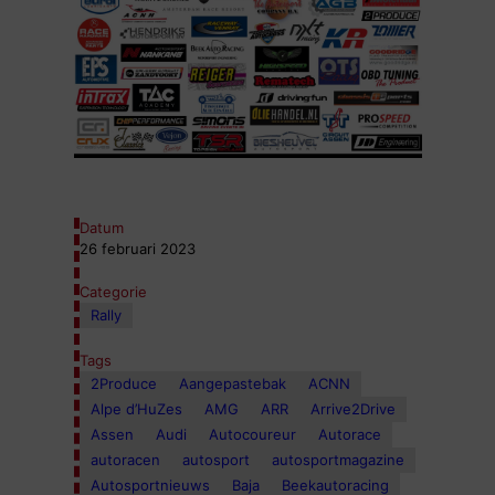
Datum
26 februari 2023
Categorie
Rally
Tags
2Produce
Aangepastebak
ACNN
Alpe d’HuZes
AMG
ARR
Arrive2Drive
Assen
Audi
Autocoureur
Autorace
autoracen
autosport
autosportmagazine
Autosportnieuws
Baja
Beekautoracing