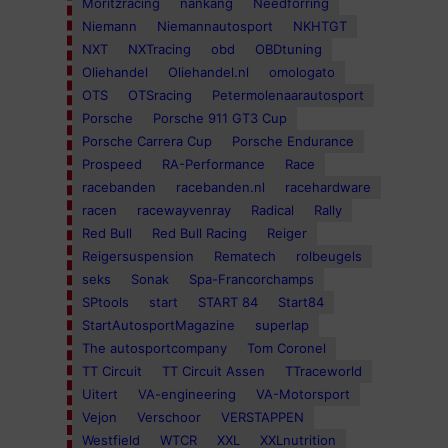
Moritzracing
nankang
Needforring
Niemann
Niemannautosport
NKHTGT
NXT
NXTracing
obd
OBDtuning
Oliehandel
Oliehandel.nl
omologato
OTS
OTSracing
Petermolenaarautosport
Porsche
Porsche 911 GT3 Cup
Porsche Carrera Cup
Porsche Endurance
Prospeed
RA-Performance
Race
racebanden
racebanden.nl
racehardware
racen
racewayvenray
Radical
Rally
Red Bull
Red Bull Racing
Reiger
Reigersuspension
Rematech
rolbeugels
seks
Sonak
Spa-Francorchamps
SPtools
start
START 84
Start84
StartAutosportMagazine
superlap
The autosportcompany
Tom Coronel
TT Circuit
TT Circuit Assen
TTraceworld
Uitert
VA-engineering
VA-Motorsport
Vejon
Verschoor
VERSTAPPEN
Westfield
WTCR
XXL
XXLnutrition