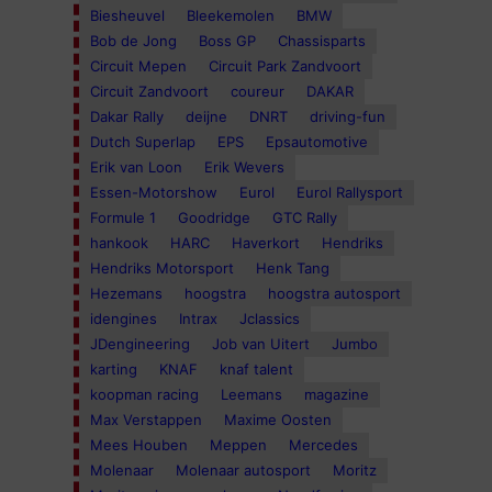
Biesheuvel
Bleekemolen
BMW
Bob de Jong
Boss GP
Chassisparts
Circuit Mepen
Circuit Park Zandvoort
Circuit Zandvoort
coureur
DAKAR
Dakar Rally
deijne
DNRT
driving-fun
Dutch Superlap
EPS
Epsautomotive
Erik van Loon
Erik Wevers
Essen-Motorshow
Eurol
Eurol Rallysport
Formule 1
Goodridge
GTC Rally
hankook
HARC
Haverkort
Hendriks
Hendriks Motorsport
Henk Tang
Hezemans
hoogstra
hoogstra autosport
idengines
Intrax
Jclassics
JDengineering
Job van Uitert
Jumbo
karting
KNAF
knaf talent
koopman racing
Leemans
magazine
Max Verstappen
Maxime Oosten
Mees Houben
Meppen
Mercedes
Molenaar
Molenaar autosport
Moritz