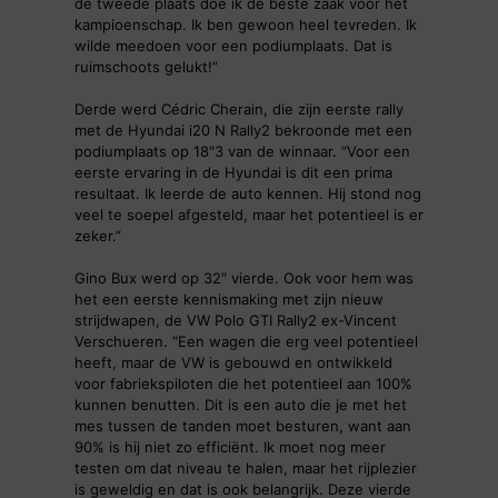
de tweede plaats doe ik de beste zaak voor het
kampioenschap. Ik ben gewoon heel tevreden. Ik
wilde meedoen voor een podiumplaats. Dat is
ruimschoots gelukt!”
Derde werd Cédric Cherain, die zijn eerste rally
met de Hyundai i20 N Rally2 bekroonde met een
podiumplaats op 18″3 van de winnaar. “Voor een
eerste ervaring in de Hyundai is dit een prima
resultaat. Ik leerde de auto kennen. Hij stond nog
veel te soepel afgesteld, maar het potentieel is er
zeker.”
Gino Bux werd op 32″ vierde. Ook voor hem was
het een eerste kennismaking met zijn nieuw
strijdwapen, de VW Polo GTI Rally2 ex-Vincent
Verschueren. “Een wagen die erg veel potentieel
heeft, maar de VW is gebouwd en ontwikkeld
voor fabriekspiloten die het potentieel aan 100%
kunnen benutten. Dit is een auto die je met het
mes tussen de tanden moet besturen, want aan
90% is hij niet zo efficiënt. Ik moet nog meer
testen om dat niveau te halen, maar het rijplezier
is geweldig en dat is ook belangrijk. Deze vierde