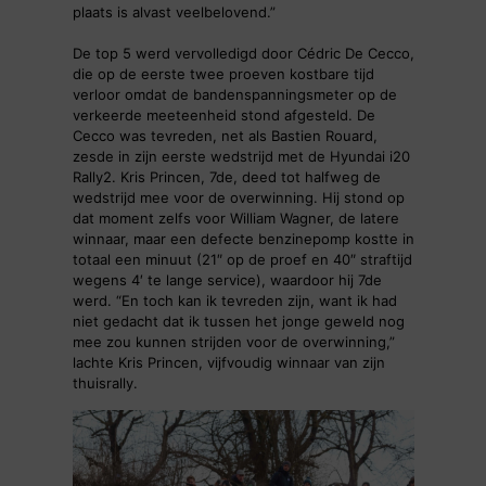
plaats is alvast veelbelovend.”
De top 5 werd vervolledigd door Cédric De Cecco,
die op de eerste twee proeven kostbare tijd
verloor omdat de bandenspanningsmeter op de
verkeerde meeteenheid stond afgesteld. De
Cecco was tevreden, net als Bastien Rouard,
zesde in zijn eerste wedstrijd met de Hyundai i20
Rally2. Kris Princen, 7de, deed tot halfweg de
wedstrijd mee voor de overwinning. Hij stond op
dat moment zelfs voor William Wagner, de latere
winnaar, maar een defecte benzinepomp kostte in
totaal een minuut (21″ op de proef en 40″ straftijd
wegens 4′ te lange service), waardoor hij 7de
werd. “En toch kan ik tevreden zijn, want ik had
niet gedacht dat ik tussen het jonge geweld nog
mee zou kunnen strijden voor de overwinning,”
lachte Kris Princen, vijfvoudig winnaar van zijn
thuisrally.