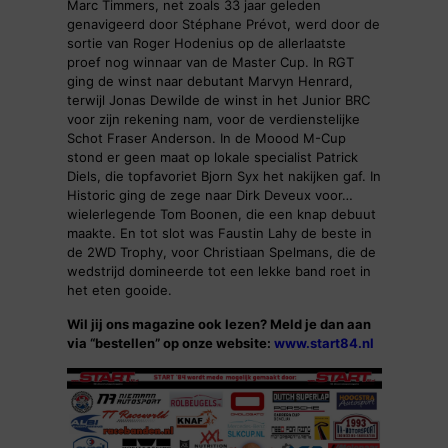
Marc Timmers, net zoals 33 jaar geleden
genavigeerd door Stéphane Prévot, werd door de
sortie van Roger Hodenius op de allerlaatste
proef nog winnaar van de Master Cup. In RGT
ging de winst naar debutant Marvyn Henrard,
terwijl Jonas Dewilde de winst in het Junior BRC
voor zijn rekening nam, voor de verdienstelijke
Schot Fraser Anderson. In de Moood M-Cup
stond er geen maat op lokale specialist Patrick
Diels, die topfavoriet Bjorn Syx het nakijken gaf. In
Historic ging de zege naar Dirk Deveux voor…
wielerlegende Tom Boonen, die een knap debuut
maakte. En tot slot was Faustin Lahy de beste in
de 2WD Trophy, voor Christiaan Spelmans, die de
wedstrijd domineerde tot een lekke band roet in
het eten gooide.
Wil jij ons magazine ook lezen? Meld je dan aan
via “bestellen” op onze website:
www.start84.nl