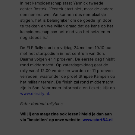
In het kampioenschap staat Yannick tweede
achter Rostek. “Rostek start niet, maar de andere
deelnemers wel. We kunnen dus een plaatsje
stijgen, het is belangrijker om de goede lijn door
te trekken en we willen graag dat de kans op het
kampioenschap aan het eind van het seizoen er
nog steeds is.”
De ELE Rally start op vrijdag 24 mei om 19:10 uur
met het startpodium in het centrum van Son.
Daarna volgen er 4 proeven. De eerste dag finisht
rond middernacht. Op zaterdagmiddag gaat de
rally vanaf 12:00 verder en worden er 11 proeven
verreden, waaronder de proef Strijpse Kampen op
het militair terrein. De finish zal rond middernacht
zijn in Son. Voor meer informatie en tickets kijk op
www.elerally.nl
.
Foto: dontcut.rallyfans
Wil jij ons magazine ook lezen? Meld je dan aan
via “bestellen” op onze website:
www.start84.nl