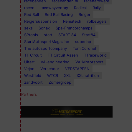
racebanden
racebanden.nl
racehardware
racen
racewayvenray
Radical
Rally
Red Bull
Red Bull Racing
Reiger
Reigersuspension
Rematech
rolbeugels
seks
Sonak
Spa-Francorchamps
SPtools
start
START 84
Start84
StartAutosportMagazine
superlap
The autosportcompany
Tom Coronel
TT Circuit
TT Circuit Assen
TTraceworld
Uitert
VA-engineering
VA-Motorsport
Vejon
Verschoor
VERSTAPPEN
Westfield
WTCR
XXL
XXLnutrition
zandvoort
Zomergroep
Partners