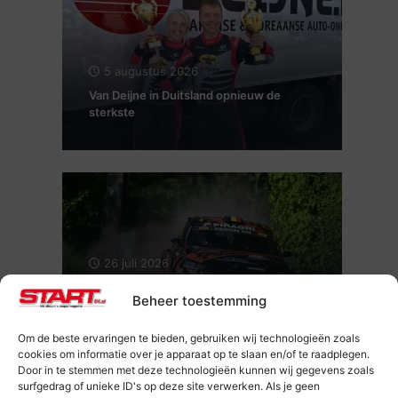
5 augustus 2026
Van Deijne in Duitsland opnieuw de
sterkste
26 juli 2026
Maxime Potty en Renaud Herman voor
Beheer toestemming
de tweede keer Kampioen van België
Rally
Om de beste ervaringen te bieden, gebruiken wij technologieën zoals
cookies om informatie over je apparaat op te slaan en/of te raadplegen.
Door in te stemmen met deze technologieën kunnen wij gegevens zoals
surfgedrag of unieke ID's op deze site verwerken. Als je geen