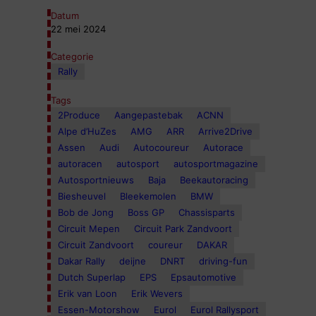
Datum
22 mei 2024
Categorie
Rally
Tags
2Produce
Aangepastebak
ACNN
Alpe d’HuZes
AMG
ARR
Arrive2Drive
Assen
Audi
Autocoureur
Autorace
autoracen
autosport
autosportmagazine
Autosportnieuws
Baja
Beekautoracing
Biesheuvel
Bleekemolen
BMW
Bob de Jong
Boss GP
Chassisparts
Circuit Mepen
Circuit Park Zandvoort
Circuit Zandvoort
coureur
DAKAR
Dakar Rally
deijne
DNRT
driving-fun
Dutch Superlap
EPS
Epsautomotive
Erik van Loon
Erik Wevers
Essen-Motorshow
Eurol
Eurol Rallysport