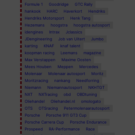
Formule 1
Goodridge
GTC Rally
hankook
HARC
Haverkort
Hendriks
Hendriks Motorsport
Henk Tang
Hezemans
hoogstra
hoogstra autosport
idengines
Intrax
Jclassics
JDengineering
Job van Uitert
Jumbo
karting
KNAF
knaf talent
koopman racing
Leemans
magazine
Max Verstappen
Maxime Oosten
Mees Houben
Meppen
Mercedes
Molenaar
Molenaar autosport
Moritz
Moritzracing
nankang
Needforring
Niemann
Niemannautosport
NKHTGT
NXT
NXTracing
obd
OBDtuning
Oliehandel
Oliehandel.nl
omologato
OTS
OTSracing
Petermolenaarautosport
Porsche
Porsche 911 GT3 Cup
Porsche Carrera Cup
Porsche Endurance
Prospeed
RA-Performance
Race