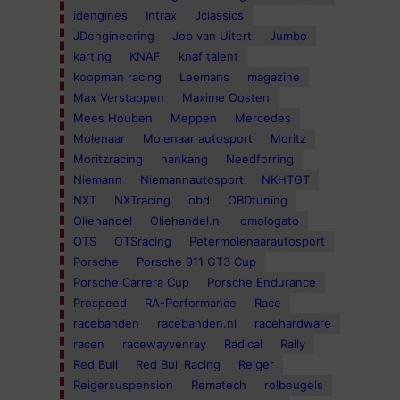
idengines
Intrax
Jclassics
JDengineering
Job van Uitert
Jumbo
karting
KNAF
knaf talent
koopman racing
Leemans
magazine
Max Verstappen
Maxime Oosten
Mees Houben
Meppen
Mercedes
Molenaar
Molenaar autosport
Moritz
Moritzracing
nankang
Needforring
Niemann
Niemannautosport
NKHTGT
NXT
NXTracing
obd
OBDtuning
Oliehandel
Oliehandel.nl
omologato
OTS
OTSracing
Petermolenaarautosport
Porsche
Porsche 911 GT3 Cup
Porsche Carrera Cup
Porsche Endurance
Prospeed
RA-Performance
Race
racebanden
racebanden.nl
racehardware
racen
racewayvenray
Radical
Rally
Red Bull
Red Bull Racing
Reiger
Reigersuspension
Rematech
rolbeugels