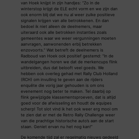
van Hoek knijpt in zijn handjes: “Zo in de
winterstop krijgt de ELE echt vorm en we zijn dan
ook enorm blij dat we nu al weer zulke positieve
signalen krijgen van alle betrokkenen. En dan
bedoel ik niet alleen de deelnemers, maar
uiteraard ook alle betrokken instanties zoals
gemeentes waar we weer vergunningen moeten
aanvragen, aanwonenden erbij betrekken
enzovoorts.” Wat betreft de deelnemers is
Radboud van Hoek ook positief gestemd: “In de
wandelgangen horen we dat de merkencups flink
uitbreiden, dus dat belooft veel goeds. We
hebben ook overleg gehad met Rally Club Holland
(RCH) om invulling te geven aan de rijders
enquête die vorig jaar gehouden is om ons
evenement nog beter te maken. Tel daarbij op
flink gewijzigde klassementsproeven, dat is altijd
goed voor de afwisseling en houdt de equipes
scherp! Tot slot vind ik het ook weer erg mooi om
te zien dat er met de Retro Rally Challenge weer
van die prachtige historische auto’s aan de start
staan. Geniet ervan nu het nog kan!”
De komende tijd zal er regelmatig nieuws gedeeld