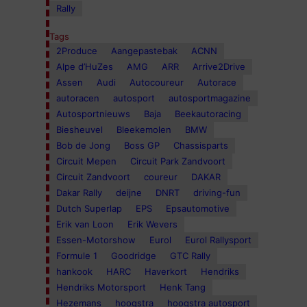
Rally
Tags
2Produce
Aangepastebak
ACNN
Alpe d’HuZes
AMG
ARR
Arrive2Drive
Assen
Audi
Autocoureur
Autorace
autoracen
autosport
autosportmagazine
Autosportnieuws
Baja
Beekautoracing
Biesheuvel
Bleekemolen
BMW
Bob de Jong
Boss GP
Chassisparts
Circuit Mepen
Circuit Park Zandvoort
Circuit Zandvoort
coureur
DAKAR
Dakar Rally
deijne
DNRT
driving-fun
Dutch Superlap
EPS
Epsautomotive
Erik van Loon
Erik Wevers
Essen-Motorshow
Eurol
Eurol Rallysport
Formule 1
Goodridge
GTC Rally
hankook
HARC
Haverkort
Hendriks
Hendriks Motorsport
Henk Tang
Hezemans
hoogstra
hoogstra autosport