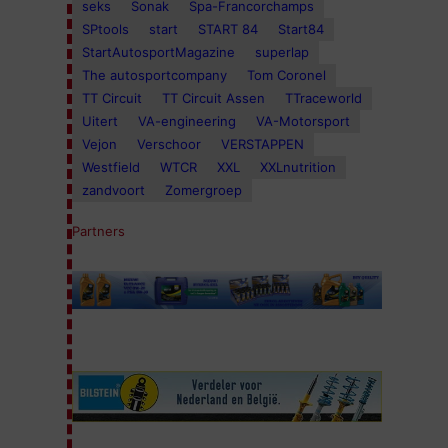
seks
Sonak
Spa-Francorchamps
SPtools
start
START 84
Start84
StartAutosportMagazine
superlap
The autosportcompany
Tom Coronel
TT Circuit
TT Circuit Assen
TTraceworld
Uitert
VA-engineering
VA-Motorsport
Vejon
Verschoor
VERSTAPPEN
Westfield
WTCR
XXL
XXLnutrition
zandvoort
Zomergroep
Partners