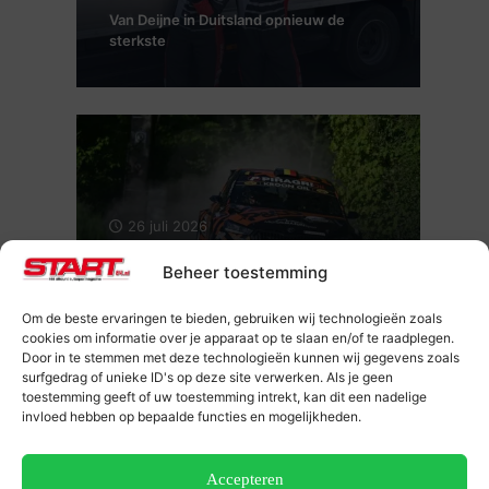
Van Deijne in Duitsland opnieuw de
sterkste
26 juli 2026
Maxime Potty en Renaud Herman voor
Beheer toestemming
de tweede keer Kampioen van België
Rally
Om de beste ervaringen te bieden, gebruiken wij technologieën zoals
cookies om informatie over je apparaat op te slaan en/of te raadplegen.
Door in te stemmen met deze technologieën kunnen wij gegevens zoals
surfgedrag of unieke ID's op deze site verwerken. Als je geen
toestemming geeft of uw toestemming intrekt, kan dit een nadelige
invloed hebben op bepaalde functies en mogelijkheden.
Accepteren
16 juli 2026