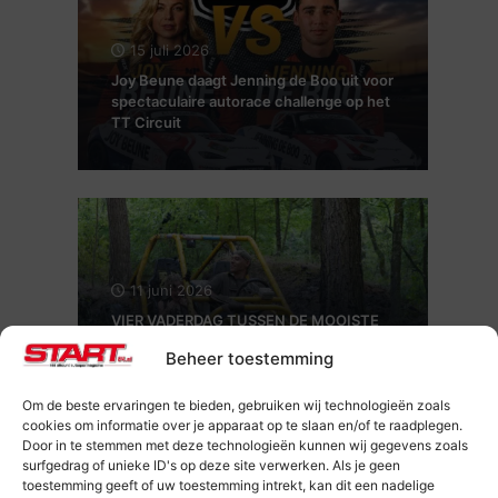
15 juli 2026
Joy Beune daagt Jenning de Boo uit voor
spectaculaire autorace challenge op het
TT Circuit
11 juni 2026
VIER VADERDAG TUSSEN DE MOOISTE
KLASSIEKERS VAN NEDERLAND:
Beheer toestemming
Aircooled Wanroij op 19, 20 en 21 juni
kinderen t/m 13 jaar gratis
Om de beste ervaringen te bieden, gebruiken wij technologieën zoals
cookies om informatie over je apparaat op te slaan en/of te raadplegen.
Door in te stemmen met deze technologieën kunnen wij gegevens zoals
surfgedrag of unieke ID's op deze site verwerken. Als je geen
toestemming geeft of uw toestemming intrekt, kan dit een nadelige