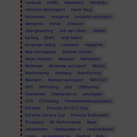
hankook
HARC
Haverkort
Hendriks
Hendriks Motorsport
Henk Tang
Hezemans
hoogstra
hoogstra autosport
idengines
Intrax
Jclassics
JDengineering
Job van Uitert
Jumbo
karting
KNAF
knaf talent
koopman racing
Leemans
magazine
Max Verstappen
Maxime Oosten
Mees Houben
Meppen
Mercedes
Molenaar
Molenaar autosport
Moritz
Moritzracing
nankang
Needforring
Niemann
Niemannautosport
NKHTGT
NXT
NXTracing
obd
OBDtuning
Oliehandel
Oliehandel.nl
omologato
OTS
OTSracing
Petermolenaarautosport
Porsche
Porsche 911 GT3 Cup
Porsche Carrera Cup
Porsche Endurance
Prospeed
RA-Performance
Race
racebanden
racebanden.nl
racehardware
racen
racewayvenray
Radical
Rally