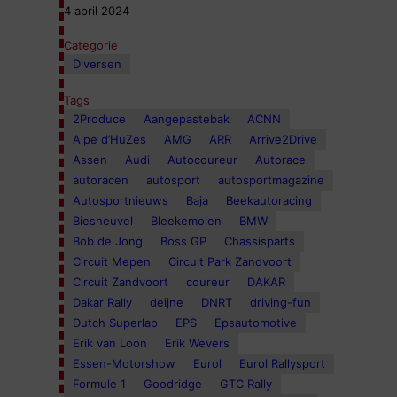
4 april 2024
Categorie
Diversen
Tags
2Produce
Aangepastebak
ACNN
Alpe d’HuZes
AMG
ARR
Arrive2Drive
Assen
Audi
Autocoureur
Autorace
autoracen
autosport
autosportmagazine
Autosportnieuws
Baja
Beekautoracing
Biesheuvel
Bleekemolen
BMW
Bob de Jong
Boss GP
Chassisparts
Circuit Mepen
Circuit Park Zandvoort
Circuit Zandvoort
coureur
DAKAR
Dakar Rally
deijne
DNRT
driving-fun
Dutch Superlap
EPS
Epsautomotive
Erik van Loon
Erik Wevers
Essen-Motorshow
Eurol
Eurol Rallysport
Formule 1
Goodridge
GTC Rally