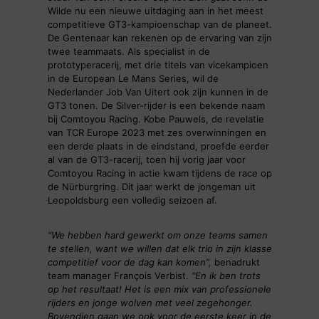
Wilde nu een nieuwe uitdaging aan in het meest
competitieve GT3-kampioenschap van de planeet.
De Gentenaar kan rekenen op de ervaring van zijn
twee teammaats. Als specialist in de
prototyperacerij, met drie titels van vicekampioen
in de European Le Mans Series, wil de
Nederlander Job Van Uitert ook zijn kunnen in de
GT3 tonen. De Silver-rijder is een bekende naam
bij Comtoyou Racing. Kobe Pauwels, de revelatie
van TCR Europe 2023 met zes overwinningen en
een derde plaats in de eindstand, proefde eerder
al van de GT3-racerij, toen hij vorig jaar voor
Comtoyou Racing in actie kwam tijdens de race op
de Nürburgring. Dit jaar werkt de jongeman uit
Leopoldsburg een volledig seizoen af.
“We hebben hard gewerkt om onze teams samen
te stellen, want we willen dat elk trio in zijn klasse
competitief voor de dag kan komen”,
benadrukt
team manager François Verbist.
“En ik ben trots
op het resultaat! Het is een mix van professionele
rijders en jonge wolven met veel zegehonger.
Bovendien gaan we ook voor de eerste keer in de