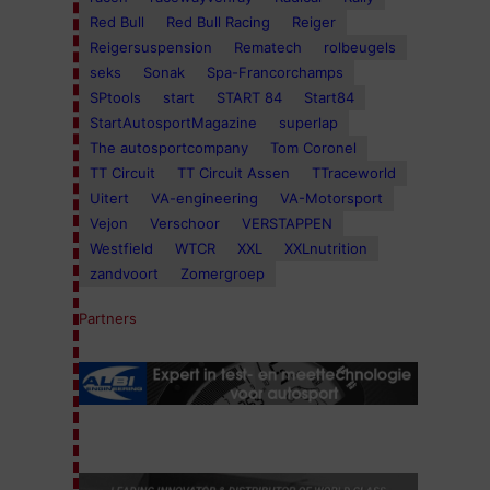
Red Bull
Red Bull Racing
Reiger
Reigersuspension
Rematech
rolbeugels
seks
Sonak
Spa-Francorchamps
SPtools
start
START 84
Start84
StartAutosportMagazine
superlap
The autosportcompany
Tom Coronel
TT Circuit
TT Circuit Assen
TTraceworld
Uitert
VA-engineering
VA-Motorsport
Vejon
Verschoor
VERSTAPPEN
Westfield
WTCR
XXL
XXLnutrition
zandvoort
Zomergroep
Partners