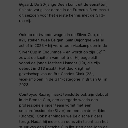
Øgaard. De 20-jarige Deen komt uit de eenzitterij,
finishte vorig jaar derde in de Eurocup-3 en maakt
dit seizoen voor het eerste kennis met de GT3-
racerij.
Ook op de tweede wagen in de Silver Cup, de
#21, steken twee Belgen. Sam Dejonghe was al
actief in 2023 – hij werd toen vicekampioen in de
ste
Silver Cup in Endurance – en wordt op zijn 32
zowat de kapitein van het trio. Hij begeleidt
vooral de jonge Matisse Lismont (19), die zijn
debuut in GT3 maakt. Het duo krijgt het
gezelschap van de Brit Charles Clark (23),
vicekampioen in de GT4-categorie in British GT in
2023.
Comtoyou Racing maakt tenslotte ook zijn debuut
in de Bronze Cup, een categorie waarin een
professionele rijder team vormt met een
semiprofessionele (Silver) en een amateur-rijder
(Bronze). Ook hier vinden we Belgische rijders
terug. Nadat hij meer dan eens zijn talent aan het
stuur van een Porsche Cup liet zien gaat John de