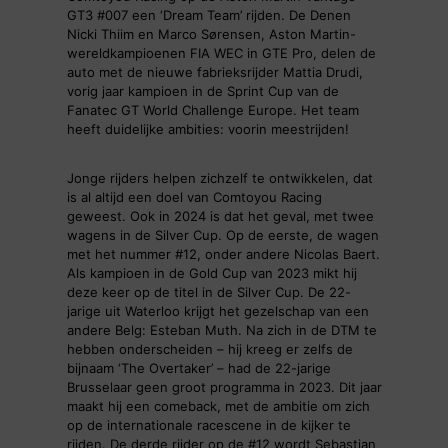
GT3 #007 een ‘Dream Team’ rijden. De Denen
Nicki Thiim en Marco Sørensen, Aston Martin-
wereldkampioenen FIA WEC in GTE Pro, delen de
auto met de nieuwe fabrieksrijder Mattia Drudi,
vorig jaar kampioen in de Sprint Cup van de
Fanatec GT World Challenge Europe. Het team
heeft duidelijke ambities: voorin meestrijden!
Jonge rijders helpen zichzelf te ontwikkelen, dat
is al altijd een doel van Comtoyou Racing
geweest. Ook in 2024 is dat het geval, met twee
wagens in de Silver Cup. Op de eerste, de wagen
met het nummer #12, onder andere Nicolas Baert.
Als kampioen in de Gold Cup van 2023 mikt hij
deze keer op de titel in de Silver Cup. De 22-
jarige uit Waterloo krijgt het gezelschap van een
andere Belg: Esteban Muth. Na zich in de DTM te
hebben onderscheiden – hij kreeg er zelfs de
bijnaam ‘The Overtaker’ – had de 22-jarige
Brusselaar geen groot programma in 2023. Dit jaar
maakt hij een comeback, met de ambitie om zich
op de internationale racescene in de kijker te
rijden. De derde rijder op de #12 wordt Sebastian