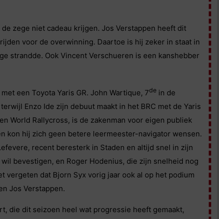
en de zege niet cadeau krijgen. Jos Verstappen heeft dit
ijden voor de overwinning. Daartoe is hij zeker in staat in
zege strandde. Ook Vincent Verschueren is een kanshebber
de
 met een Toyota Yaris GR. John Wartique, 7
in de
, terwijl Enzo Ide zijn debuut maakt in het BRC met de Yaris
 en World Rallycross, is de zakenman voor eigen publiek
joen kon hij zich geen betere leermeester-navigator wensen.
evere, recent beresterk in Staden en altijd snel in zijn
er wil bevestigen, en Roger Hodenius, die zijn snelheid nog
 vergeten dat Bjorn Syx vorig jaar ook al op het podium
 en Jos Verstappen.
t, die dit seizoen heel wat progressie heeft gemaakt,