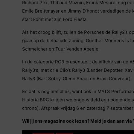
Richard Pex, Thibaud Mazuin, Frank Mesure, nog een
Emile Breittmayer en Jimmy D’hondt verdedigen de k
start komt met zijn Ford Fiesta.
Als het droog blijft, zullen de Porsches de Rally2’s o
gaan op de befaamde Zoning. Gunther Monnens is fav
Schmelcher en Tuur Vanden Abeele.
In de categorie RC3 presenteert de affiche van de
Rally3’s, met drie Clio’s Rally3 (Lander Depotter, Xa
Rally3 (Bart Sobry, Glenn Snaet en Bram Couvreur).
En dat is nog niet alles, want ook in MATS Performa
Historic BRC krijgen we ongetwijfeld een boeiende 
chrono). Afspraak vrijdag 6 en zaterdag 7 septembe
Wil jij ons magazine ook lezen? Meld je dan aan via