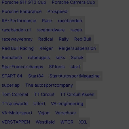
Porsche 911 GT3 Cup
Porsche Carrera Cup
Porsche Endurance
Prospeed
RA-Performance
Race
racebanden
racebanden.nl
racehardware
racen
racewayvenray
Radical
Rally
Red Bull
Red Bull Racing
Reiger
Reigersuspension
Rematech
rolbeugels
seks
Sonak
Spa-Francorchamps
SPtools
start
START 84
Start84
StartAutosportMagazine
superlap
The autosportcompany
Tom Coronel
TT Circuit
TT Circuit Assen
TTraceworld
Uitert
VA-engineering
VA-Motorsport
Vejon
Verschoor
VERSTAPPEN
Westfield
WTCR
XXL