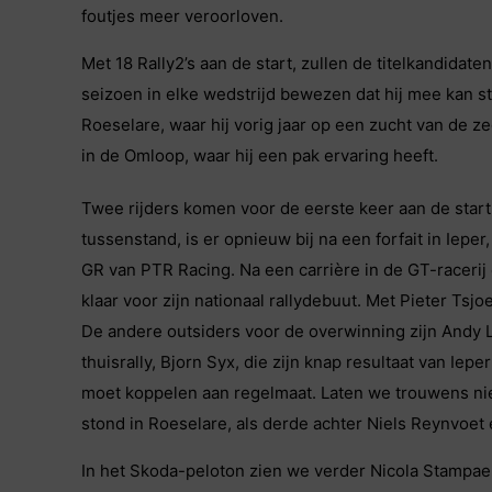
foutjes meer veroorloven.
Met 18 Rally2’s aan de start, zullen de titelkandidat
seizoen in elke wedstrijd bewezen dat hij mee kan str
Roeselare, waar hij vorig jaar op een zucht van de 
in de Omloop, waar hij een pak ervaring heeft.
Twee rijders komen voor de eerste keer aan de start
tussenstand, is er opnieuw bij na een forfait in Ieper
GR van PTR Racing. Na een carrière in de GT-racerij
klaar voor zijn nationaal rallydebuut. Met Pieter Ts
De andere outsiders voor de overwinning zijn Andy Lef
thuisrally, Bjorn Syx, die zijn knap resultaat van Iep
moet koppelen aan regelmaat. Laten we trouwens niet
stond in Roeselare, als derde achter Niels Reynvoet
In het Skoda-peloton zien we verder Nicola Stampaer