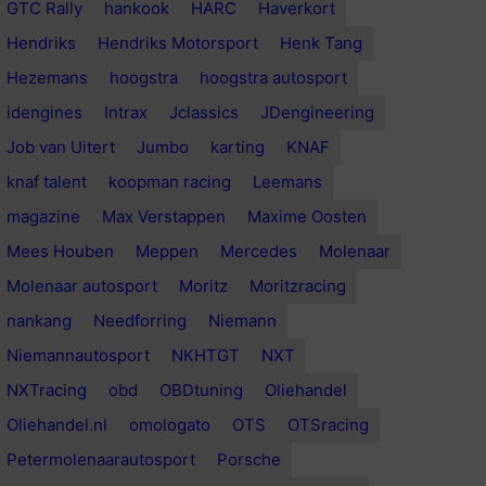
GTC Rally
hankook
HARC
Haverkort
Hendriks
Hendriks Motorsport
Henk Tang
Hezemans
hoogstra
hoogstra autosport
idengines
Intrax
Jclassics
JDengineering
Job van Uitert
Jumbo
karting
KNAF
knaf talent
koopman racing
Leemans
magazine
Max Verstappen
Maxime Oosten
Mees Houben
Meppen
Mercedes
Molenaar
Molenaar autosport
Moritz
Moritzracing
nankang
Needforring
Niemann
Niemannautosport
NKHTGT
NXT
NXTracing
obd
OBDtuning
Oliehandel
Oliehandel.nl
omologato
OTS
OTSracing
Petermolenaarautosport
Porsche