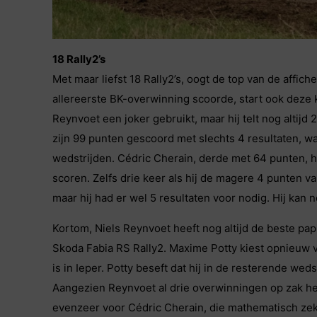
18 Rally2’s
Met maar liefst 18 Rally2’s, oogt de top van de affiche
allereerste BK-overwinning scoorde, start ook deze ke
Reynvoet een joker gebruikt, maar hij telt nog altij
zijn 99 punten gescoord met slechts 4 resultaten, wa
wedstrijden. Cédric Cherain, derde met 64 punten, h
scoren. Zelfs drie keer als hij de magere 4 punten v
maar hij had er wel 5 resultaten voor nodig. Hij kan 
Kortom, Niels Reynvoet heeft nog altijd de beste pap
Skoda Fabia RS Rally2. Maxime Potty kiest opnieuw v
is in Ieper. Potty beseft dat hij in de resterende wed
Aangezien Reynvoet al drie overwinningen op zak hee
evenzeer voor Cédric Cherain, die mathematisch zeker