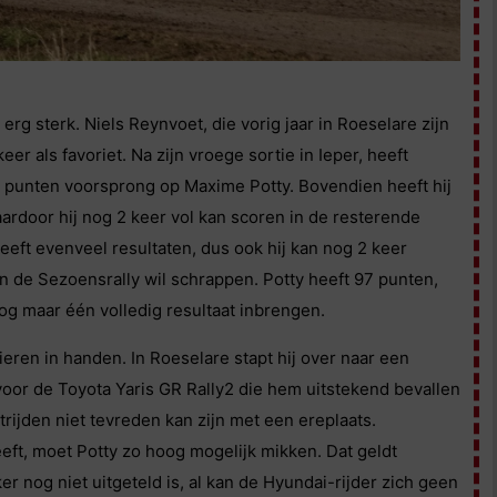
 erg sterk. Niels Reynvoet, die vorig jaar in Roeselare zijn
er als favoriet. Na zijn vroege sortie in Ieper, heeft
d 2 punten voorsprong op Maxime Potty. Bovendien heeft hij
ardoor hij nog 2 keer vol kan scoren in de resterende
eeft evenveel resultaten, dus ook hij kan nog 2 keer
an de Sezoensrally wil schrappen. Potty heeft 97 punten,
nog maar één volledig resultaat inbrengen.
ieren in handen. In Roeselare stapt hij over naar een
oor de Toyota Yaris GR Rally2 die hem uitstekend bevallen
strijden niet tevreden kan zijn met een ereplaats.
ft, moet Potty zo hoog mogelijk mikken. Dat geldt
 nog niet uitgeteld is, al kan de Hyundai-rijder zich geen