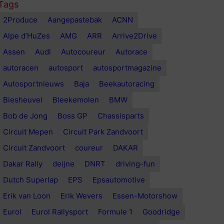
Tags
2Produce
Aangepastebak
ACNN
Alpe d’HuZes
AMG
ARR
Arrive2Drive
Assen
Audi
Autocoureur
Autorace
autoracen
autosport
autosportmagazine
Autosportnieuws
Baja
Beekautoracing
Biesheuvel
Bleekemolen
BMW
Bob de Jong
Boss GP
Chassisparts
Circuit Mepen
Circuit Park Zandvoort
Circuit Zandvoort
coureur
DAKAR
Dakar Rally
deijne
DNRT
driving-fun
Dutch Superlap
EPS
Epsautomotive
Erik van Loon
Erik Wevers
Essen-Motorshow
Eurol
Eurol Rallysport
Formule 1
Goodridge