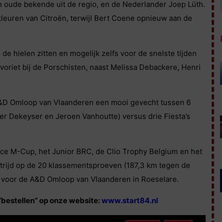
 oude bekende uit de regio, en de Nederlander Joep Lüth.
leuren van Citroën, terwijl Bert Coene opnieuw aan de
p de hielen zitten en mogelijk zelfs voor de snelste tijden
oriet bij de Porschisten, naast Melissa Debackere, Henri
 A&D Omloop van Vlaanderen een mooi gevecht tussen 6
vier Dekeyser en Jeroen Vanhoutte) versus drie Fiesta’s
nce M-Cup, het Junior BRC, de Clio Trophy Belgium en het
strijd op de 20 klassementsproeven (187,3 km tegen de
r voor de A&D Omloop van Vlaanderen in Roeselare.
 “bestellen” op onze website:
www.start84.nl