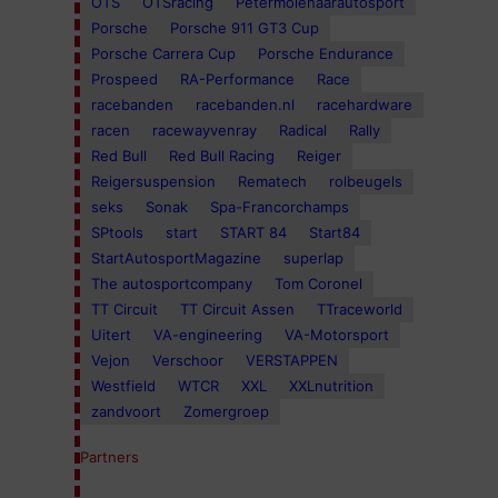
OTS
OTSracing
Petermolenaarautosport
Porsche
Porsche 911 GT3 Cup
Porsche Carrera Cup
Porsche Endurance
Prospeed
RA-Performance
Race
racebanden
racebanden.nl
racehardware
racen
racewayvenray
Radical
Rally
Red Bull
Red Bull Racing
Reiger
Reigersuspension
Rematech
rolbeugels
seks
Sonak
Spa-Francorchamps
SPtools
start
START 84
Start84
StartAutosportMagazine
superlap
The autosportcompany
Tom Coronel
TT Circuit
TT Circuit Assen
TTraceworld
Uitert
VA-engineering
VA-Motorsport
Vejon
Verschoor
VERSTAPPEN
Westfield
WTCR
XXL
XXLnutrition
zandvoort
Zomergroep
Partners