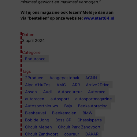
minimaal gewicht en maximaal vermogen.”
Wil jij ons magazine ook lezen? Meld je dan aan
via “bestellen” op onze website:
www.start84.nl
Datum
3 april 2024
Categorie
Endurance
Tags
2Produce
Aangepastebak
ACNN
Alpe d’HuZes
AMG
ARR
Arrive2Drive
Assen
Audi
Autocoureur
Autorace
autoracen
autosport
autosportmagazine
Autosportnieuws
Baja
Beekautoracing
Biesheuvel
Bleekemolen
BMW
Bob de Jong
Boss GP
Chassisparts
Circuit Mepen
Circuit Park Zandvoort
Circuit Zandvoort
coureur
DAKAR