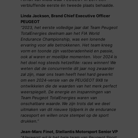
verbluffende eerste én tweede plaats behaalde.
Linda Jackson, Brand Chief Executive Officer
PEUGEOT
“2023, het eerste volledige jaar dat Team Peugeot
TotalEnergies deelnam aan het FIA World
Endurance Championship, was een lonende
ervaring voor alle betrokkenen. Het team kreeg
vorm en toonde zijn vastberadenheid en passie,
ook al waren er moeilijke momenten. Voor 2024 is
het doel nog steeds hetzelfde: races winnen! We
weten dat de concurrentie dit jaar nog zwaarder
zal zijn, maar ons team heeft heel hard gewerkt
om een 2024-versie van de PEUGEOT 9X8 te
ontwikkelen die de waarden van het merk perfect
weerspiegelt. De energie en inspanningen van
Team Peugeot TotalEnergies waren van
onschatbare waarde. We zijn trots dat we deel
uitmaken van dit nieuwe tijdperk in de endurance
racesport en willen onze stempel op de sport
drukken.”
Jean-Marc Finot, Stellantis Motorsport Senior VP
“Allereerst wil ik het hele team van Peugeot Sport