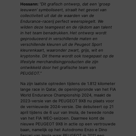
Hossann:
“Dit grafisch ontwerp, dat een ‘groep
leeuwen’ symboliseert, straalt het gevoel van
collectiviteit uit dat de waarden van de
Endurance-racerij perfect weerspiegelt.
We
wilden deze teamgeest en de rijkdom aan talent
in het team benadrukken. Het ontwerp wordt
geproduceerd in verschillende maten en
verschillende kleuren uit de Peugeot Sport
kleurenkaart, waaronder zwart, grijs, wit en
kryptonite. Dit thema wordt ook toegepast op de
lifestyle merchandisingproducten die zijn
ontwikkeld door het grafische team van
PEUGEOT.”
Na zijn laatste optreden tijdens de 1.812 kilometer
lange race in Qatar, de openingsronde van het FIA
World Endurance Championship 2024, maakt de
2023-versie van de PEUGEOT 9X8 nu plaats voor
de vernieuwde 2024-versie. Die debuteert op 21
april tijdens de 6 uur van Imola, de tweede ronde
van het FIA WEC-seizoen. Daarmee komt de
nieuwe PEUGEOT 9X8 in actie op een vertrouwde
baan, namelijk op het Autodromo Enzo e Dino
Ferrari van Imola waar PEUGEOT in 2011 een