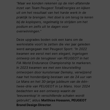
“Maar we konden rekenen op de niet-aflatende
inzet van Team Peugeot TotalEnergies en kijken
uit om het resultaat van het harde werk in de
praktijk te brengen. Het doel is om terug te keren
bij de koplopers, regelmatig te strijden om het
podium en zelfs uit te dagen voor
overwinningen.”
Deze upgrades boden ook een kans om de
werkrelatie voort te zetten die vier jaar geleden
werd aangegaan met Peugeot Sport:
“In 2022
kwamen we eerst met een elegant, ingetogen
ontwerp om de terugkeer van PEUGEOT in het
FIA World Endurance Championship te markeren.
In 2023 kwamen we met een kleurstelling
ontworpen door kunstenaar Demsky, verwijzend
naar het honderdjarig bestaan van de 24 uur van
Le Mans en het 30-jarige jubileum van de één-
twee-drie van PEUGEOT in Le Mans. Voor 2024
bedachten we een ontwerp waarin de
‘leeuwenkop’ in verschillende schalen wordt
gebruikt”,
aldus
Matthias Hossann, PEUGEOT
Brand Design Director
.