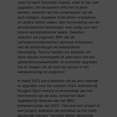
want hij heeft hetzelfde chassis, maar er zijn veel
upgrades. Om de banden effectief te laten
werken, moesten we het zwaartepunt van de
auto wijzigen, bepaalde onderdelen verplaatsen
en andere lichter maken. Een herverdeling van de
aerodynamische belastingen was nodig voor een
betere aerodynamische balans. Daardoor
moesten we ongeveer 90% van de
carrosseriecomponenten opnieuw ontwerpen,
met de achtervleugel als belangrijkste
toevoeging. Tevens hebben we besloten om
deze nieuwe homologatie te gebruiken om een
aantal betrouwbaarheids- en prestatie-upgrades
toe te voegen om de kans op succes in het
kampioenschap te vergroten.”
In maart 2023 werd besloten om de auto radicaal
te upgraden voor het seizoen 2024. Iedereen bij
Peugeot Sport werkte onvermoeibaar aan het
herontwerp van de auto, terwijl het team
tegelijkertijd deelnam aan het WEC-
kampioenschap van 2023.
“Het was een project in
een project, waardoor de werkdruk op het team
aanzienlijk toenam,”
vervolgt Olivier Jansonnie.