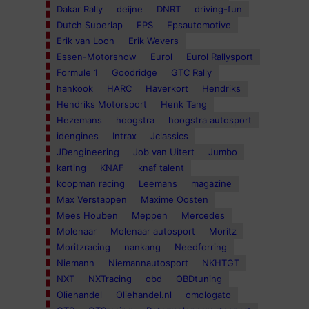
Dakar Rally
deijne
DNRT
driving-fun
Dutch Superlap
EPS
Epsautomotive
Erik van Loon
Erik Wevers
Essen-Motorshow
Eurol
Eurol Rallysport
Formule 1
Goodridge
GTC Rally
hankook
HARC
Haverkort
Hendriks
Hendriks Motorsport
Henk Tang
Hezemans
hoogstra
hoogstra autosport
idengines
Intrax
Jclassics
JDengineering
Job van Uitert
Jumbo
karting
KNAF
knaf talent
koopman racing
Leemans
magazine
Max Verstappen
Maxime Oosten
Mees Houben
Meppen
Mercedes
Molenaar
Molenaar autosport
Moritz
Moritzracing
nankang
Needforring
Niemann
Niemannautosport
NKHTGT
NXT
NXTracing
obd
OBDtuning
Oliehandel
Oliehandel.nl
omologato