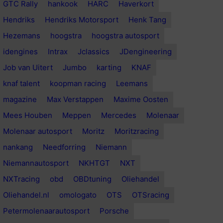
GTC Rally
hankook
HARC
Haverkort
Hendriks
Hendriks Motorsport
Henk Tang
Hezemans
hoogstra
hoogstra autosport
idengines
Intrax
Jclassics
JDengineering
Job van Uitert
Jumbo
karting
KNAF
knaf talent
koopman racing
Leemans
magazine
Max Verstappen
Maxime Oosten
Mees Houben
Meppen
Mercedes
Molenaar
Molenaar autosport
Moritz
Moritzracing
nankang
Needforring
Niemann
Niemannautosport
NKHTGT
NXT
NXTracing
obd
OBDtuning
Oliehandel
Oliehandel.nl
omologato
OTS
OTSracing
Petermolenaarautosport
Porsche