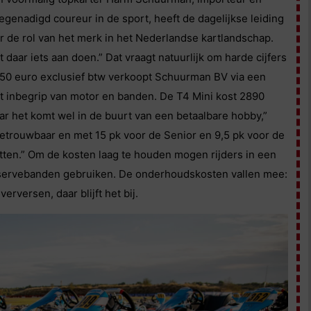
genadigd coureur in de sport, heeft de dagelijkse leiding
ver de rol van het merk in het Nederlandse kartlandschap.
 daar iets aan doen.” Dat vraagt natuurlijk om harde cijfers
3550 euro exclusief btw verkoopt Schuurman BV via een
et inbegrip van motor en banden. De T4 Mini kost 2890
aar het komt wel in de buurt van een betaalbare hobby,”
etrouwbaar en met 15 pk voor de Senior en 9,5 pk voor de
tten.” Om de kosten laag te houden mogen rijders in een
eservebanden gebruiken. De onderhoudskosten vallen mee:
erversen, daar blijft het bij.