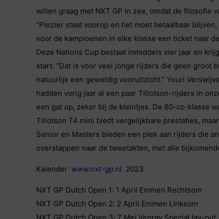
willen graag met NXT GP in zee, omdat de filosofie v
“Plezier staat voorop en het moet betaalbaar blijven,
voor de kampioenen in elke klasse een ticket naar de T
Deze Nations Cup bestaat inmiddels vier jaar en kri
start. “Dat is voor veel jonge rijders die geen groo
natuurlijk een geweldig vooruitzicht.” Youri Versw
hadden vorig jaar al een paar Tillotson-rijders in on
een gat op, zeker bij de kleintjes. De 60-cc-klasse w
Tillotson T4 mini biedt vergelijkbare prestaties, maa
Senior en Masters bieden een plek aan rijders die
overstappen naar de tweetakten, met alle bijkomende
Kalender
www.nxt-gp.nl
2023
NXT GP Dutch Open 1: 1 April Emmen Rechtsom
NXT GP Dutch Open 2: 2 April Emmen Linksom
NXT GP Dutch Open 3: 7 Mei Venray Special lay-out