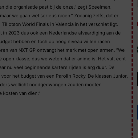
an die organisatie past bij de onze,” zegt Speelman.
 maar we gaan wel serieus racen.” Zodanig zelfs, dat er
illotson World Finals in Valencia in het verschiet ligt.
jgt in 2023 dus ook een Nederlandse afvaardiging aan de
t budget hebben en toch op hoog niveau willen racen
ijveren van NXT GP ontvangt het merk met open armen. “We
ze open klasse, dus we weten dat er animo is. Het vult echt
aar nu veel beginnende karters rijden is erg duur. De
r voor het budget van een Parolin Rocky. De klassen Junior,
 anders wellicht noodgedwongen zouden moeten
 kosten van dien.”