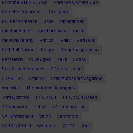
Porsche 911 GT3 Cup
Porsche Carrera Cup
Porsche Endurance
Prospeed
RA-Performance
Race
racebanden
racebanden.nl
racehardware
racen
racewayvenray
Radical
Rally
Red Bull
Red Bull Racing
Reiger
Reigersuspension
Rematech
rolbeugels
seks
Sonak
Spa-Francorchamps
SPtools
start
START 84
Start84
StartAutosportMagazine
superlap
The autosportcompany
Tom Coronel
TT Circuit
TT Circuit Assen
TTraceworld
Uitert
VA-engineering
VA-Motorsport
Vejon
Verschoor
VERSTAPPEN
Westfield
WTCR
XXL