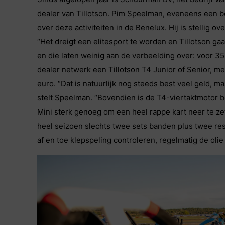
dealer van Tillotson. Pim Speelman, eveneens een be
over deze activiteiten in de Benelux. Hij is stellig o
“Het dreigt een elitesport te worden en Tillotson gaat
en die laten weinig aan de verbeelding over: voor 
dealer netwerk een Tillotson T4 Junior of Senior, m
euro. “Dat is natuurlijk nog steeds best veel geld, m
stelt Speelman. “Bovendien is de T4-viertaktmotor b
Mini sterk genoeg om een heel rappe kart neer te ze
heel seizoen slechts twee sets banden plus twee r
af en toe klepspeling controleren, regelmatig de olie v