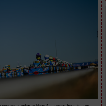
van voormalig topkarter Harm Schuurman, importeur en