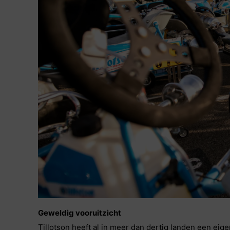
Geweldig vooruitzicht
Tillotson heeft al in meer dan dertig landen een eige