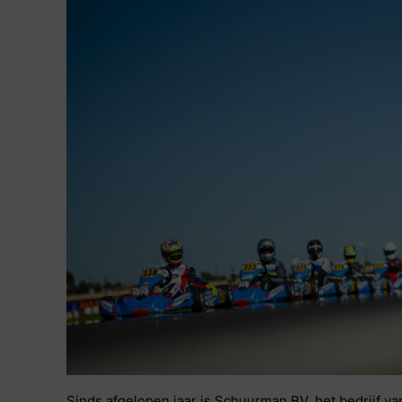
Sinds afgelopen jaar is Schuurman BV, het bedrijf 