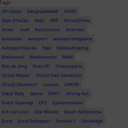
Tags
2Produce
Aangepastebak
ACNN
Alpe d’HuZes
AMG
ARR
Arrive2Drive
Assen
Audi
Autocoureur
Autorace
autoracen
autosport
autosportmagazine
Autosportnieuws
Baja
Beekautoracing
Biesheuvel
Bleekemolen
BMW
Bob de Jong
Boss GP
Chassisparts
Circuit Mepen
Circuit Park Zandvoort
Circuit Zandvoort
coureur
DAKAR
Dakar Rally
deijne
DNRT
driving-fun
Dutch Superlap
EPS
Epsautomotive
Erik van Loon
Erik Wevers
Essen-Motorshow
Eurol
Eurol Rallysport
Formule 1
Goodridge