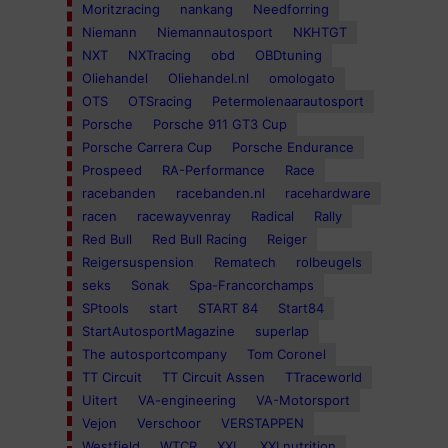
Moritzracing
nankang
Needforring
Niemann
Niemannautosport
NKHTGT
NXT
NXTracing
obd
OBDtuning
Oliehandel
Oliehandel.nl
omologato
OTS
OTSracing
Petermolenaarautosport
Porsche
Porsche 911 GT3 Cup
Porsche Carrera Cup
Porsche Endurance
Prospeed
RA-Performance
Race
racebanden
racebanden.nl
racehardware
racen
racewayvenray
Radical
Rally
Red Bull
Red Bull Racing
Reiger
Reigersuspension
Rematech
rolbeugels
seks
Sonak
Spa-Francorchamps
SPtools
start
START 84
Start84
StartAutosportMagazine
superlap
The autosportcompany
Tom Coronel
TT Circuit
TT Circuit Assen
TTraceworld
Uitert
VA-engineering
VA-Motorsport
Vejon
Verschoor
VERSTAPPEN
Westfield
WTCR
XXL
XXLnutrition