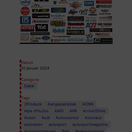
Datum
10 januari 2024
Categorie
Dakar
Tags
2Produce
Aangepastebak
ACNN
Alpe d’HuZes
AMG
ARR
Arrive2Drive
Assen
Audi
Autocoureur
Autorace
autoracen
autosport
autosportmagazine
Autosportnieuws
Baja
Beekautoracing