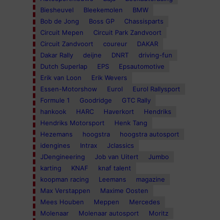
Biesheuvel
Bleekemolen
BMW
Bob de Jong
Boss GP
Chassisparts
Circuit Mepen
Circuit Park Zandvoort
Circuit Zandvoort
coureur
DAKAR
Dakar Rally
deijne
DNRT
driving-fun
Dutch Superlap
EPS
Epsautomotive
Erik van Loon
Erik Wevers
Essen-Motorshow
Eurol
Eurol Rallysport
Formule 1
Goodridge
GTC Rally
hankook
HARC
Haverkort
Hendriks
Hendriks Motorsport
Henk Tang
Hezemans
hoogstra
hoogstra autosport
idengines
Intrax
Jclassics
JDengineering
Job van Uitert
Jumbo
karting
KNAF
knaf talent
koopman racing
Leemans
magazine
Max Verstappen
Maxime Oosten
Mees Houben
Meppen
Mercedes
Molenaar
Molenaar autosport
Moritz