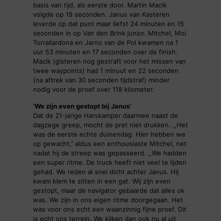
basis van tijd, als eerste door. Martin Macik
volgde op 19 seconden. Janus van Kasteren
leverde op dat punt maar liefst 24 minuten en 15
seconden in op Van den Brink junior. Mitchel, Moi
Torrallardona en Jarno van de Pol kwamen na 1
uur 53 minuten en 17 seconden over de finish.
Macik (gisteren nog gestraft voor het missen van
twee waypoints) had 1 minuut en 22 seconden
(na aftrek van 30 seconden tijdstraf) minder
nodig voor de proef over 118 kilometer.
‘We zijn even gestopt bij Janus’
Dat de 21-jarige Harskamper daarmee naast de
dagzege greep, mocht de pret niet drukken. ,,Het
was de eerste echte duinendag. Hier hebben we
op gewacht,’’ aldus een enthousiaste Mitchel, net
nadat hij de streep was gepasseerd. ,,We hadden
een super ritme. De truck heeft niet veel te lijden
gehad. We reden al snel dicht achter Janus. Hij
kwam klem te zitten in een gat. Wij zijn even
gestopt, maar de navigator gebaarde dat alles ok
was. We zijn in ons eigen ritme doorgegaan. Het
was voor ons echt een waanzinnig fijne proef. Dit
is echt ons terrein. We kijken dan ook nu al uit