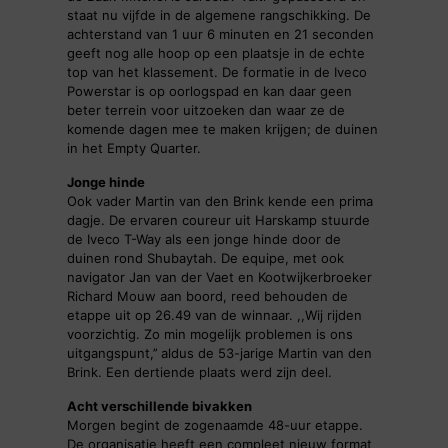
staat nu vijfde in de algemene rangschikking. De
achterstand van 1 uur 6 minuten en 21 seconden
geeft nog alle hoop op een plaatsje in de echte
top van het klassement. De formatie in de Iveco
Powerstar is op oorlogspad en kan daar geen
beter terrein voor uitzoeken dan waar ze de
komende dagen mee te maken krijgen; de duinen
in het Empty Quarter.
Jonge hinde
Ook vader Martin van den Brink kende een prima
dagje. De ervaren coureur uit Harskamp stuurde
de Iveco T-Way als een jonge hinde door de
duinen rond Shubaytah. De equipe, met ook
navigator Jan van der Vaet en Kootwijkerbroeker
Richard Mouw aan boord, reed behouden de
etappe uit op 26.49 van de winnaar. ,,Wij rijden
voorzichtig. Zo min mogelijk problemen is ons
uitgangspunt,’’ aldus de 53-jarige Martin van den
Brink. Een dertiende plaats werd zijn deel.
Acht verschillende bivakken
Morgen begint de zogenaamde 48-uur etappe.
De organisatie heeft een compleet nieuw format