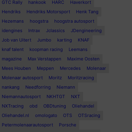
GTC Rally
hankook
HARC
Haverkort
Hendriks
Hendriks Motorsport
Henk Tang
Hezemans
hoogstra
hoogstra autosport
idengines
Intrax
Jclassics
JDengineering
Job van Uitert
Jumbo
karting
KNAF
knaf talent
koopman racing
Leemans
magazine
Max Verstappen
Maxime Oosten
Mees Houben
Meppen
Mercedes
Molenaar
Molenaar autosport
Moritz
Moritzracing
nankang
Needforring
Niemann
Niemannautosport
NKHTGT
NXT
NXTracing
obd
OBDtuning
Oliehandel
Oliehandel.nl
omologato
OTS
OTSracing
Petermolenaarautosport
Porsche