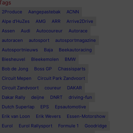
Tags
2Produce
Aangepastebak
ACNN
Alpe d’HuZes
AMG
ARR
Arrive2Drive
Assen
Audi
Autocoureur
Autorace
autoracen
autosport
autosportmagazine
Autosportnieuws
Baja
Beekautoracing
Biesheuvel
Bleekemolen
BMW
Bob de Jong
Boss GP
Chassisparts
Circuit Mepen
Circuit Park Zandvoort
Circuit Zandvoort
coureur
DAKAR
Dakar Rally
deijne
DNRT
driving-fun
Dutch Superlap
EPS
Epsautomotive
Erik van Loon
Erik Wevers
Essen-Motorshow
Eurol
Eurol Rallysport
Formule 1
Goodridge