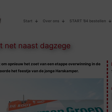
Start
Over ons
START ’84 bestellen
pt net naast dagzege
t om opnieuw het zoet van een etappe overwinning in de
toorde het feestje van de jonge Harskamper.