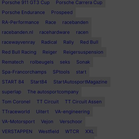
Porsche 911 GT3 Cup
Porsche Carrera Cup
Porsche Endurance
Prospeed
RA-Performance
Race
racebanden
racebanden.nl
racehardware
racen
racewayvenray
Radical
Rally
Red Bull
Red Bull Racing
Reiger
Reigersuspension
Rematech
rolbeugels
seks
Sonak
Spa-Francorchamps
SPtools
start
START 84
Start84
StartAutosportMagazine
superlap
The autosportcompany
Tom Coronel
TT Circuit
TT Circuit Assen
TTraceworld
Uitert
VA-engineering
VA-Motorsport
Vejon
Verschoor
VERSTAPPEN
Westfield
WTCR
XXL