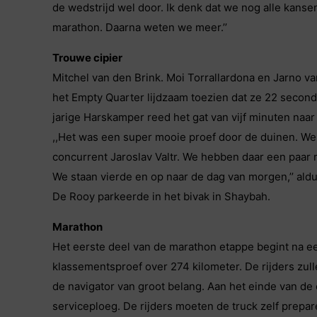
de wedstrijd wel door. Ik denk dat we nog alle kans
marathon. Daarna weten we meer.’’
Trouwe cipier
Mitchel van den Brink. Moi Torrallardona en Jarno v
het Empty Quarter lijdzaam toezien dat ze 22 seco
jarige Harskamper reed het gat van vijf minuten naar z
,,Het was een super mooie proef door de duinen. We
concurrent Jaroslav Valtr. We hebben daar een paar
We staan vierde en op naar de dag van morgen,’’ ald
De Rooy parkeerde in het bivak in Shaybah.
Marathon
Het eerste deel van de marathon etappe begint na e
klassementsproef over 274 kilometer. De rijders zulle
de navigator van groot belang. Aan het einde van de
serviceploeg. De rijders moeten de truck zelf prepare