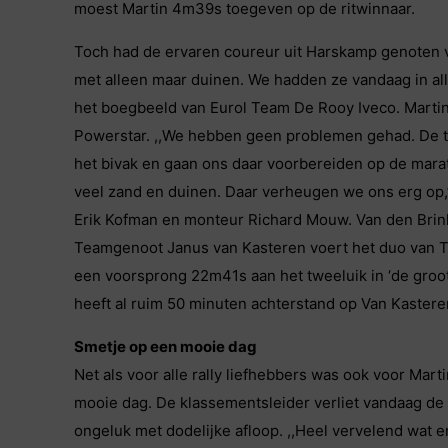
moest Martin 4m39s toegeven op de ritwinnaar.
Toch had de ervaren coureur uit Harskamp genoten v
met alleen maar duinen. We hadden ze vandaag in all
het boegbeeld van Eurol Team De Rooy Iveco. Martin
Powerstar. ,,We hebben geen problemen gehad. De tr
het bivak en gaan ons daar voorbereiden op de mar
veel zand en duinen. Daar verheugen we ons erg op,’’
Erik Kofman en monteur Richard Mouw. Van den Brink
Teamgenoot Janus van Kasteren voert het duo van T
een voorsprong 22m41s aan het tweeluik in ‘de groo
heeft al ruim 50 minuten achterstand op Van Kastere
Smetje op een mooie dag
Net als voor alle rally liefhebbers was ook voor Mar
mooie dag. De klassementsleider verliet vandaag de 
ongeluk met dodelijke afloop. ,,Heel vervelend wat 