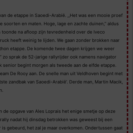
an de etappe in Saoedi-Arabië. ,,Het was een mooie proef
e soorten en maten. Hoge, lage en zachte duinen,’’ aldus
 toonde na afloop zijn tevredenheid over de Iveco
uck heeft weinig te lijden. We gaan zonder brokken naar
athon etappe. De komende twee dagen krijgen we weer
 zo sprak de 52-jarige rallyrijder ook namens navigator
 senior begint morgen als tweede aan de elfde etappe.
eam De Rooy aan. De snelle man uit Veldhoven begint met
tste zandbak van Saoedi-Arabië’. Derde man, Martin Macik,
n.
tin de opgave van Ales Loprais het enige smetje op deze
rally nadat hij dinsdag betrokken was geweest bij een
er is gebeurd, het zal je maar overkomen. Ondertussen gaat