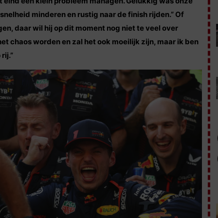
t eind een klein probleem managen. Gelukkig was onze
nelheid minderen en rustig naar de finish rijden.” Of
n, daar wil hij op dit moment nog niet te veel over
et chaos worden en zal het ook moeilijk zijn, maar ik ben
ij.”