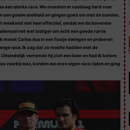
was een sterke race. We moesten er vandaag hard voor
n een goede snelheid en gingen goed om met de banden,
dit weekend niet heel effectief, omdat we de bovenste
llemaal net wat lastiger om echt een goede run te
Ik moest Carlos dus in een foutje dwingen en proberen
lange race. Ik zag dat ze moeite hadden met de
iteindelijk verremde hij zich een keer en had ik betere
rlos voorbij was, konden we onze eigen race rijden en ging