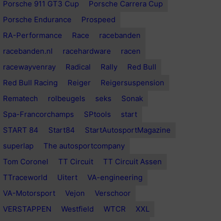
Porsche 911 GT3 Cup
Porsche Carrera Cup
Porsche Endurance
Prospeed
RA-Performance
Race
racebanden
racebanden.nl
racehardware
racen
racewayvenray
Radical
Rally
Red Bull
Red Bull Racing
Reiger
Reigersuspension
Rematech
rolbeugels
seks
Sonak
Spa-Francorchamps
SPtools
start
START 84
Start84
StartAutosportMagazine
superlap
The autosportcompany
Tom Coronel
TT Circuit
TT Circuit Assen
TTraceworld
Uitert
VA-engineering
VA-Motorsport
Vejon
Verschoor
VERSTAPPEN
Westfield
WTCR
XXL