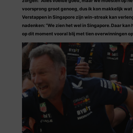
zorgen: “Alles voelde goed, maar we moesten op he
voorsprong groot genoeg, dus ik kon makkelijk wat s
Verstappen in Singapore zijn win-streak kan verlenge
nadenken: “We zien het wel in Singapore. Daar kan h
op dit moment vooral blij met tien overwinningen op r