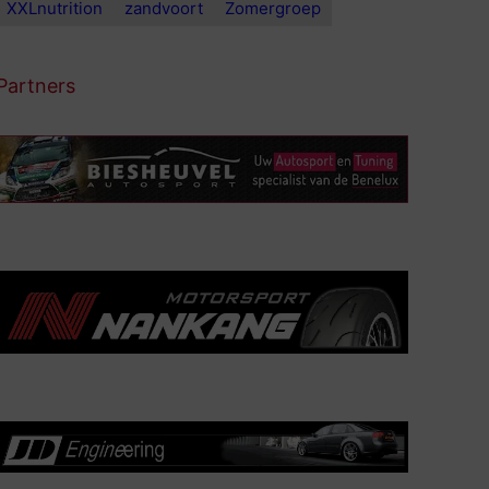
XXLnutrition
zandvoort
Zomergroep
Partners