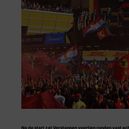
Na de start zat Verstappen veertien ronden vast acht