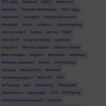
GTC Rally
hankook
HARC
Haverkort
Hendriks
Hendriks Motorsport
Henk Tang
Hezemans
hoogstra
hoogstra autosport
idengines
Intrax
Jclassics
JDengineering
Job van Uitert
Jumbo
karting
KNAF
knaf talent
koopman racing
Leemans
magazine
Max Verstappen
Maxime Oosten
Mees Houben
Meppen
Mercedes
Molenaar
Molenaar autosport
Moritz
Moritzracing
nankang
Needforring
Niemann
Niemannautosport
NKHTGT
NXT
NXTracing
obd
OBDtuning
Oliehandel
Oliehandel.nl
omologato
OTS
OTSracing
Petermolenaarautosport
Porsche