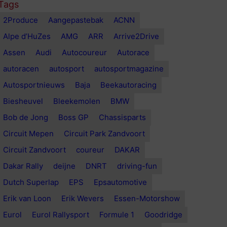
Tags
2Produce
Aangepastebak
ACNN
Alpe d’HuZes
AMG
ARR
Arrive2Drive
Assen
Audi
Autocoureur
Autorace
autoracen
autosport
autosportmagazine
Autosportnieuws
Baja
Beekautoracing
Biesheuvel
Bleekemolen
BMW
Bob de Jong
Boss GP
Chassisparts
Circuit Mepen
Circuit Park Zandvoort
Circuit Zandvoort
coureur
DAKAR
Dakar Rally
deijne
DNRT
driving-fun
Dutch Superlap
EPS
Epsautomotive
Erik van Loon
Erik Wevers
Essen-Motorshow
Eurol
Eurol Rallysport
Formule 1
Goodridge