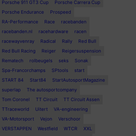
Porsche 911 GT3 Cup
Porsche Carrera Cup
Porsche Endurance
Prospeed
RA-Performance
Race
racebanden
racebanden.nl
racehardware
racen
racewayvenray
Radical
Rally
Red Bull
Red Bull Racing
Reiger
Reigersuspension
Rematech
rolbeugels
seks
Sonak
Spa-Francorchamps
SPtools
start
START 84
Start84
StartAutosportMagazine
superlap
The autosportcompany
Tom Coronel
TT Circuit
TT Circuit Assen
TTraceworld
Uitert
VA-engineering
VA-Motorsport
Vejon
Verschoor
VERSTAPPEN
Westfield
WTCR
XXL