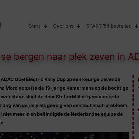
Start
Over ons
START ’84 bestellen
e bergen naar plek zeven in AD
 ADAC Opel Electric Rally Cup op een keurige zevende
anc Morzine zette de 19-jarige Kamermans op de bochtige
power stage sloot de door Stefan Müller genavigeerde
e dag van de rally als gevolg van een technisch probleem
er niet meer in en beëindigde de Nederlandse equipe de
ie
.