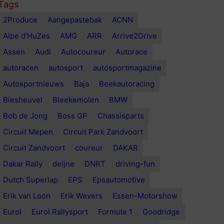
Tags
2Produce
Aangepastebak
ACNN
Alpe d’HuZes
AMG
ARR
Arrive2Drive
Assen
Audi
Autocoureur
Autorace
autoracen
autosport
autosportmagazine
Autosportnieuws
Baja
Beekautoracing
Biesheuvel
Bleekemolen
BMW
Bob de Jong
Boss GP
Chassisparts
Circuit Mepen
Circuit Park Zandvoort
Circuit Zandvoort
coureur
DAKAR
Dakar Rally
deijne
DNRT
driving-fun
Dutch Superlap
EPS
Epsautomotive
Erik van Loon
Erik Wevers
Essen-Motorshow
Eurol
Eurol Rallysport
Formule 1
Goodridge