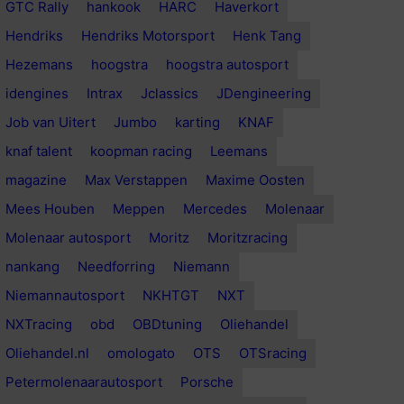
GTC Rally
hankook
HARC
Haverkort
Hendriks
Hendriks Motorsport
Henk Tang
Hezemans
hoogstra
hoogstra autosport
idengines
Intrax
Jclassics
JDengineering
Job van Uitert
Jumbo
karting
KNAF
knaf talent
koopman racing
Leemans
magazine
Max Verstappen
Maxime Oosten
Mees Houben
Meppen
Mercedes
Molenaar
Molenaar autosport
Moritz
Moritzracing
nankang
Needforring
Niemann
Niemannautosport
NKHTGT
NXT
NXTracing
obd
OBDtuning
Oliehandel
Oliehandel.nl
omologato
OTS
OTSracing
Petermolenaarautosport
Porsche